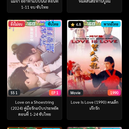
แม่จ๋า อย่าทำแบบนั้น! ตอนที่
หมัดสั้นสะท้านบู๊ลิ้ม
1-11 จบ ซับไทย
ยังไม่จบ
ซับไทย
พากย์ไทย
6.8
SS 1
EP 1
Movie
1990
Love on a Shoestring
Love Is Love (1990) คนเล็ก
(2024) คู่มือรักฉบับประหยัด
เก๊กรัก
ตอนที่ 1-24 ซับไทย