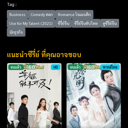
Tag :
Business
Comedy ตลก
Romance โรแมนติก
Use for My Talent (2021)
ซีรี่ย์จีน
ซีรี่ย์จีนซับไทย
ดูซีรี่ย์จีน
นักธุรกิจ
แนะนำซีรี่ย์ ที่คุณอาจชอบ
จบแล้ว
HD
จบแล้ว
พากย์ไทย