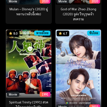
Movie
2020
Movie
2020
Mulan – Disney’s (2020) มู่
God of War Zhao Zilong
หลาน (หลิวอี้เฟย)
(2020) จูล่ง วีรบุรุษเจ้า
สงคราม
พากย์ไทย
ซับไทย
8.0
6.7
Movie
1991
Spiritual Trinity (1991) สวด
Movie
2022
ให้ลอยปล่อยไปกัด