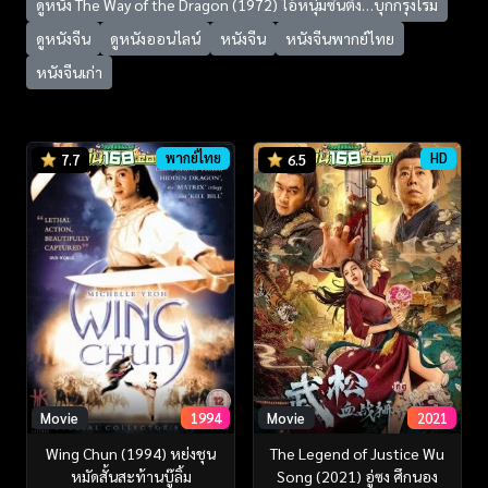
ดูหนัง The Way of the Dragon (1972) ไอ้หนุ่มซินตึ๊ง…บุกกรุงโรม
ดูหนังจีน
ดูหนังออนไลน์
หนังจีน
หนังจีนพากย์ไทย
หนังจีนเก่า
พากย์ไทย
HD
7.7
6.5
Movie
1994
Movie
2021
Wing Chun (1994) หย่งชุน
The Legend of Justice Wu
หมัดสั้นสะท้านบู๊ลิ้ม
Song (2021) อู่ซง ศึกนอง