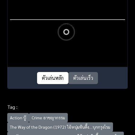
ตัวเล่นหลัก
ตัวเล่นเร็ว
Tag :
Action บู๊
Crime อาชญากรรม
The Way of the Dragon (1972) ไอ้หนุ่มซินตึ๊ง…บุกกรุงโรม