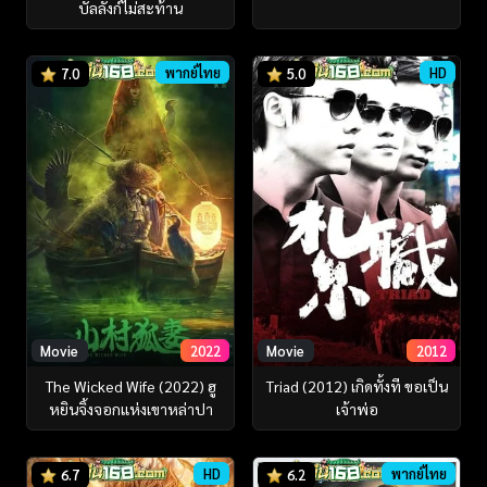
บัลลังก์ไม่สะท้าน
พากย์ไทย
HD
7.0
5.0
Movie
2022
Movie
2012
The Wicked Wife (2022) ฮู
Triad (2012) เกิดทั้งที ขอเป็น
หยินจิ้งจอกแห่งเขาหล่าปา
เจ้าพ่อ
HD
พากย์ไทย
6.7
6.2