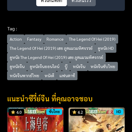
ตัวเล่นหลัก
ตัวเล่นเร็ว
Tag :
Action
Fantasy
Romance
The Legend Of Hei (2019)
The Legend Of Hei (2019) เฮย ภูตแมวมหัศจรรย์​
ดูหนัง HD
ดูหนัง The Legend Of Hei (2019) เฮย ภูตแมวมหัศจรรย์​
ดูหนังจีน
ดูหนังจีนออนไลน์
บู๊
หนังจีน
หนังจีนซับไทย
หนังจีนพากย์ไทย
หนังดี
แฟนตาซี
แนะนำซีรี่ย์จีน ที่คุณอาจชอบ
ซับไทย
HD
6.0
6.2