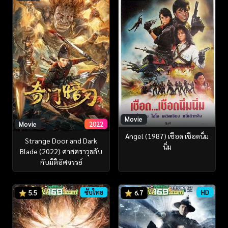
Movie
Movie
2022
Angel (1987) เชือด เชือดนิ่ม
Strange Door and Dark
นิ่ม
Blade (2022) ศาสตราวุธลับ
กับมิติอัศจรรย์
ซับไทย
HD
5.5
6.7