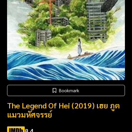
Bookmark
The Legend Of Hei (2019) เฮย ภูต
แมวมหัศจรรย์​
8.4