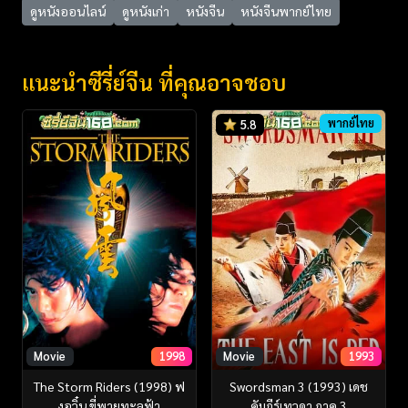
ดูหนังออนไลน์
ดูหนังเก่า
หนังจีน
หนังจีนพากย์ไทย
แนะนำซีรี่ย์จีน ที่คุณอาจชอบ
พากย์ไทย
5.8
Movie
1998
Movie
1993
The Storm Riders (1998) ฟ
Swordsman 3 (1993) เดช
งอวิ๋น ขี่พายุทะลุฟ้า
คัมภีร์เทวดา ภาค 3