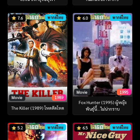
พากย์ไทย
พากย์ไทย
7.6
6.0
Movie
1995
Movie
1989
Fox Hunter (1995) ผู้หญิง
The Killer (1989) โหดตัดโหด
พันธุ์นี้…ไม่น่ากราบ
พากย์ไทย
พากย์ไทย
5.2
6.5