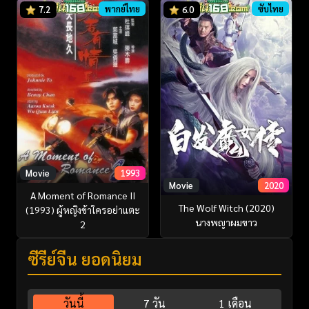
พากย์ไทย
ซับไทย
7.2
6.0
Movie
1993
Movie
2020
A Moment of Romance II
The Wolf Witch (2020)
(1993) ผู้หญิงข้าใครอย่าแตะ
นางพญาผมขาว
2
ซีรี่ย์จีน ยอดนิยม
วันนี้
7 วัน
1 เดือน