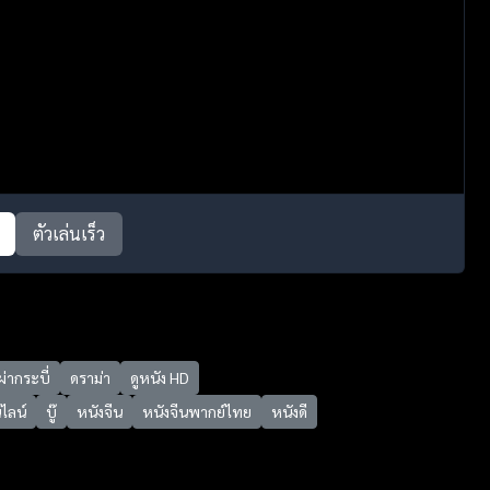
ตัวเล่นเร็ว
่ากระบี่
ดราม่า
ดูหนัง HD
ไลน์
บู๊
หนังจีน
หนังจีนพากย์ไทย
หนังดี