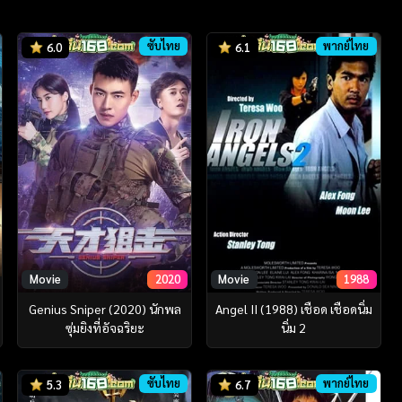
ซับไทย
พากย์ไทย
6.0
6.1
Movie
2020
Movie
1988
Genius Sniper (2020) นักพล
Angel II (1988) เชือด เชือดนิ่ม
ซุ่มยิงที่อัจฉริยะ
นิ่ม 2
ซับไทย
พากย์ไทย
5.3
6.7