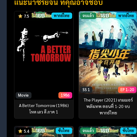
แนะนำซีรี่ย์จีน ที่คุณอาจชอบ
พากย์ไทย
จบแล้ว
พากย์ไทย
7.5
SS 1
EP 1-20
Movie
1986
The Player (2021) เกมเมอร์
A Better Tomorrow (1986)
พลังเทพ ตอนที่ 1-20 จบ
โหด เลว ดี ภาค 1
พากย์ไทย
ซับไทย
จบแล้ว
ซับไทย
5.4