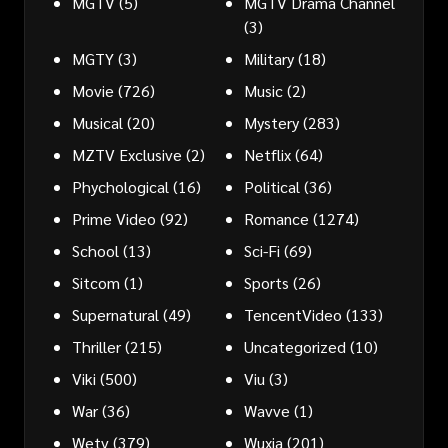
MGTV
(5)
MGTV Drama Channel
(3)
MGTY
(3)
Military
(18)
Movie
(726)
Music
(2)
Musical
(20)
Mystery
(283)
MZTV Exclusive
(2)
Netflix
(64)
Phychological
(16)
Political
(36)
Prime Video
(92)
Romance
(1274)
School
(13)
Sci-Fi
(69)
Sitcom
(1)
Sports
(26)
Supernatural
(49)
TencentVideo
(133)
Thriller
(215)
Uncategorized
(10)
Viki
(500)
Viu
(3)
War
(36)
Wavve
(1)
Wetv
(379)
Wuxia
(201)