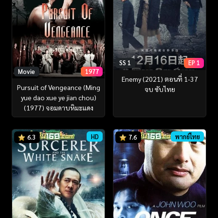
SS 1
EP 1
Movie
1977
Enemy (2021) ตอนที่ 1-37
Pursuit of Vengeance (Ming
จบ ซับไทย
yue dao xue ye jian chou)
(1977) จอมดาบหิมะแดง
HD
พากย์ไทย
6.3
7.6