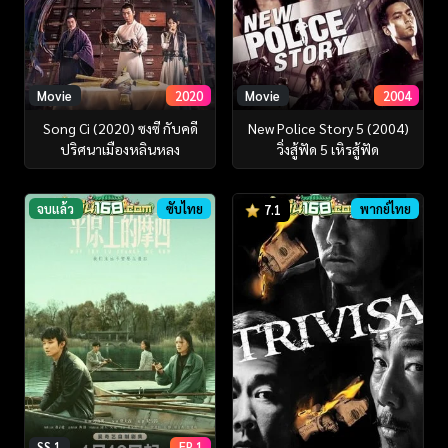
Movie
2020
Movie
2004
Song Ci (2020) ซงซี กับคดี
New Police Story 5 (2004)
ปริศนาเมืองหลินหลง
วิ่งสู้ฟัด 5 เหิรสู้ฟัด
จบแล้ว
ซับไทย
พากย์ไทย
7.1
SS 1
EP 1