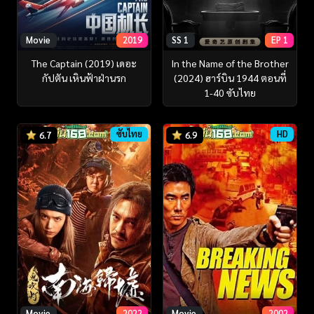
Movie
2019
SS 1
EP 1
The Captain (2019) เดอะ
In the Name of the Brother
กัปตัน เหินฟ้าฝ่านรก
(2024) ฮาร์บิน 1944 ตอนที่
1-40 ซับไทย
ซับไทย
HD
6.7
6.9
Movie
2022
Movie
2002