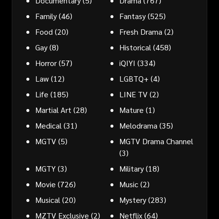
Documentary
(5)
Drama
(767)
Family
(46)
Fantasy
(525)
Food
(20)
Fresh Drama
(2)
Gay
(8)
Historical
(458)
Horror
(57)
iQIYI
(334)
Law
(12)
LGBTQ+
(4)
Life
(185)
LINE TV
(2)
Martial Art
(28)
Mature
(1)
Medical
(31)
Melodrama
(35)
MGTV
(5)
MGTV Drama Channel
(3)
MGTY
(3)
Military
(18)
Movie
(726)
Music
(2)
Musical
(20)
Mystery
(283)
MZTV Exclusive
(2)
Netflix
(64)