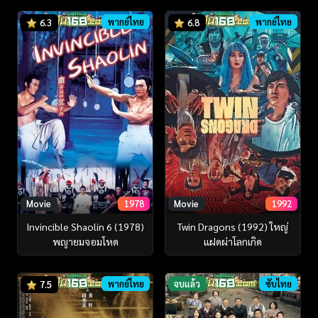
พากย์ไทย
พากย์ไทย
6.3
6.8
Movie
1978
Movie
1992
Invincible Shaolin 6 (1978)
Twin Dragons (1992) ใหญ่
พญายมจอมโหด
แฝดผ่าโลกเกิด
พากย์ไทย
จบแล้ว
ซับไทย
7.5