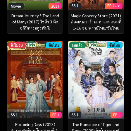
SS 1
EP 1-16
Movie
2017
Magic Grocery Store (2021)
Dream Journey 3 The Land
ต้องมนตราร้านมหาเวท ตอนที่
of Many (2017) ไซอิ๋ว 3 ศึก
1-16 จบ พากย์ไทย/ซับไทย
อภินิหารอสูรพันปี
ยังไม่จบ
ซับไทย
จบแล้ว
ซับไทย
SS 1
EP 1
SS 1
EP 1
Blooming Days (2023)
The Romance of Tiger and
ตำนานรักชิงเหลียน ตอนที่ 1-
Rose (2020) ข้านี่เเหละองค์