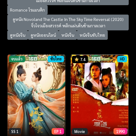
เมือง​สวรรค์​ พลิกแผ่นดินข้ามกาลเวลา
Romance โรแมนติก
ดูหนัง Novoland The Castle In The Sky Time Reversal (2020)
จิ่วโจวเมือง​สวรรค์​ พลิกแผ่นดินข้ามกาลเวลา
ดูหนังจีน
ดูหนังออนไลน์
หนังจีน
หนังจีนซับไทย
จบแล้ว
ซับไทย
HD
7.4
SS 1
EP 1
Movie
1990