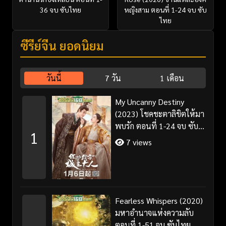
36 จบ ซับไทย
หญิงสาม ตอนที่ 1-24 จบ ซับ
ไทย
ซีรี่ย์จีน ยอดนิยม
วันนี้
7 วัน
1 เดือน
My Uncanny Destiny
(2023) โชคชะตาลิขิตให้มา
พบรัก ตอนที่ 1-24 จบ ซับ
1
ไทย/พากย์ไทย
7 views
Fearless Whispers (2020)
มหาอำนาจแห่งความลับ
ตอนที่ 1-51 จบ ซับไทย