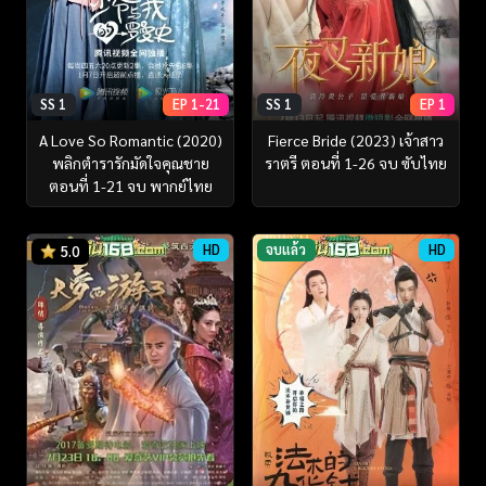
SS 1
EP 1-21
SS 1
EP 1
A Love So Romantic (2020)
Fierce Bride (2023) เจ้าสาว
พลิกตำรารักมัดใจคุณชาย
ราตรี ตอนที่ 1-26 จบ ซับไทย
ตอนที่ 1-21 จบ พากย์ไทย
HD
จบแล้ว
HD
5.0