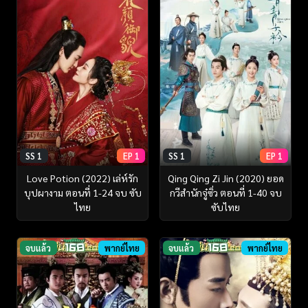
SS 1
EP 1
SS 1
EP 1
Love Potion (2022) เล่ห์รัก
Qing Qing Zi Jin (2020) ยอด
บุปผางาม ตอนที่ 1-24 จบ ซับ
กวีสำนักจู๋ซิ่ว ตอนที่ 1-40 จบ
ไทย
ซับไทย
จบแล้ว
พากย์ไทย
จบแล้ว
พากย์ไทย