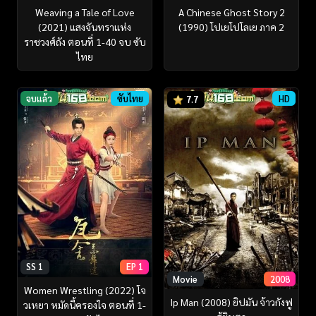
Weaving a Tale of Love
A Chinese Ghost Story 2
(2021) แสงจันทราแห่ง
(1990) โปเยโปโลเย ภาค 2
ราชวงศ์ถัง ตอนที่ 1-40 จบ ซับ
ไทย
จบแล้ว
ซับไทย
HD
7.7
SS 1
EP 1
Movie
2008
Women Wrestling (2022) โจ
Ip Man (2008) ยิปมัน จ้าวกังฟู
วเหยา หมัดนี้ครองใจ ตอนที่ 1-