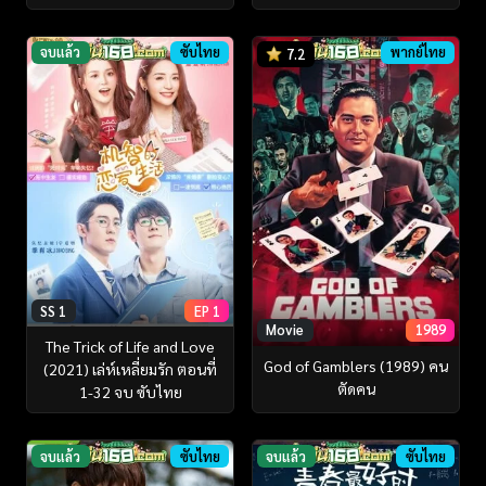
จบแล้ว
ซับไทย
พากย์ไทย
7.2
SS 1
EP 1
Movie
1989
The Trick of Life and Love
God of Gamblers (1989) คน
(2021) เล่ห์เหลี่ยมรัก ตอนที่
ตัดคน
1-32 จบ ซับไทย
จบแล้ว
ซับไทย
จบแล้ว
ซับไทย