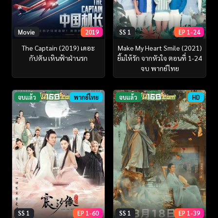
Movie
2019
SS 1
EP 1-24
The Captain (2019) เดอะ
Make My Heart Smile (2021)
กัปตัน เหินฟ้าฝ่านรก
ยิ้มให้รัก จากหัวใจ ตอนที่ 1-24
จบ พากย์ไทย
จบแล้ว
พากย์ไทย
จบแล้ว
HD
SS 1
EP 1-60
SS 1
EP 1-39