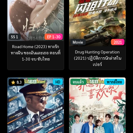
SS 1
EP 1-30
Movie
2021
Road Home (2023) ทางรัก
Drug Hunting Operation
ทางฝัน ของฉันและเธอ ตอนที่
(2021) ปฏิบัติการนักล่าสไน
1-30 จบ ซับไทย
เปอร์
HD
จบแล้ว
พากย์ไทย
8.3