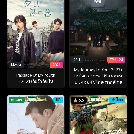
SS 1
EP 1-24
Movie
2021
My Journey to You (2023)
Passage Of My Youth
เหนือเมฆาชะตาลิขิต ตอนที่
(2021) วัยรัก วัยฝัน
1-24 จบ ซับไทย/พากย์ไทย
จบแล้ว
HD
ซับไทย
5.5