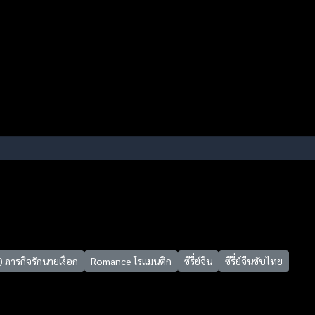
 ภารกิจรักนายเงือก
Romance โรแมนติก
ซีรี่ย์จีน
ซีรี่ย์จีนซับไทย