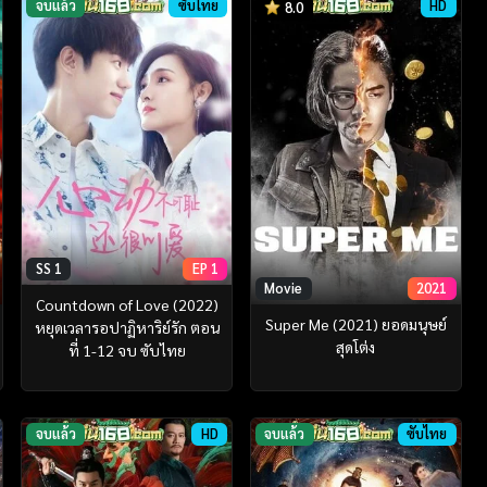
จบแล้ว
ซับไทย
HD
8.0
SS 1
EP 1
Movie
2021
Countdown of Love (2022)
Super Me (2021) ยอดมนุษย์
หยุดเวลารอปาฏิหาริย์รัก ตอน
สุดโต่ง
ที่ 1-12 จบ ซับไทย
จบแล้ว
HD
จบแล้ว
ซับไทย