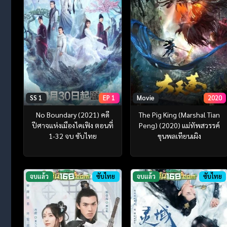
SS 1
EP 1
Movie
2020
No Boundary (2021) คดี
The Pig King (Marshal Tian
ปีศาจแห่งเมืองไคเฟิง ตอนที่
Peng) (2020) แม่ทัพสวรรค์
1-32 จบ ซับไทย
ขุนพลเทียนเผิง
จบแล้ว
ซับไทย
จบแล้ว
ซับไทย