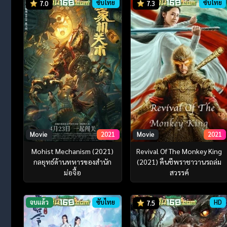
ซับไทย
ซับไทย
7.0
7.3
Movie
2021
Movie
2021
Mohist Mechanism (2021)
Revival Of The Monkey King
กลยุทธ์ด้านทหารของสำนัก
(2021) คืนชีพราชาวานรถล่ม
ม่อจื้อ
สวรรค์
จบแล้ว
ซับไทย
HD
7.5