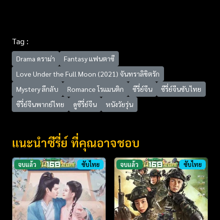
Tag :
Drama ดราม่า
Fantasy แฟนตาซี
Love Under the Full Moon (2021) จันทราลิขิตรัก
Mystery ลึกลับ
Romance โรแมนติก
ซีรี่ย์จีน
ซีรี่ย์จีนซับไทย
ซีรี่ย์จีนพากย์ไทย
ดูซีรี่ย์จีน
หนังวัยรุ่น
แนะนำซีรี่ย์ ที่คุณอาจชอบ
จบแล้ว
ซับไทย
จบแล้ว
ซับไทย