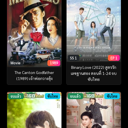
SS 1
EP 1
Movie
1989
Binary Love (2022) สูตรรัก
The Canton Godfather
เลขฐานสอง ตอนที่ 1-24 จบ
(1989) เจ้าพ่อกวางตุ้ง
ซับไทย
จบแล้ว
ซับไทย
จบแล้ว
ซับไทย