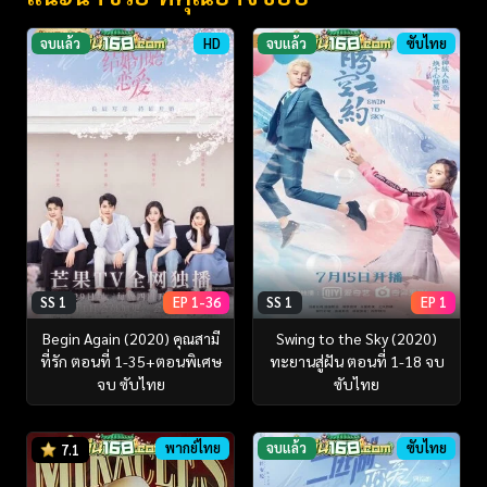
จบแล้ว
HD
จบแล้ว
ซับไทย
SS 1
EP 1-36
SS 1
EP 1
Begin Again (2020) คุณสามี
Swing to the Sky (2020)
ที่รัก ตอนที่ 1-35+ตอนพิเศษ
ทะยานสู่ฝัน ตอนที่ 1-18 จบ
จบ ซับไทย
ซับไทย
พากย์ไทย
จบแล้ว
ซับไทย
7.1