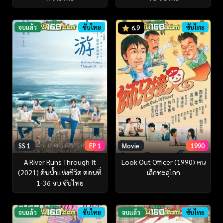
จบแล้ว
ซับไทย
ซับไทย
6.9
SS 1
EP 1
Movie
1990
A River Runs Through It
Look Out Officer (1990) คน
(2021) ต้นน้ำแห่งชีวิต ตอนที่
เล็กทะลุโลก
1-36 จบ ซับไทย
จบแล้ว
ซับไทย
จบแล้ว
ซับไทย