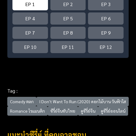
EP 1
EP 2
EP 3
EP 4
EP 5
EP 6
EP 7
EP 8
EP 9
EP 10
EP 11
EP 12
Tag :
Comedy ตลก
I Don't Want To Run (2020) ดอกไม้บาน วันฟ้าใส
Romance โรแมนติก
ซีรี่ย์จีนซับไทย
ดูซีรี่ย์จีน
ดูซีรี่ย์ออนไลน์
แนะนำซีรี่ย์ ที่คุณอาจชอบ