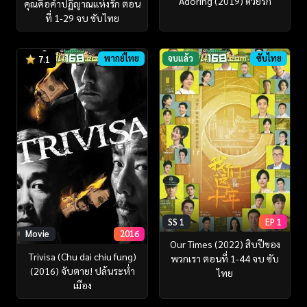
Adoring (2019) ด้วยรัก
คุณคือคำปฏิญาณแห่งรัก ตอน
ที่ 1-29 จบ ซับไทย
พากย์ไทย
จบแล้ว
ซับไทย
7.1
SS 1
EP 1
Movie
2016
Our Times (2022) สิบปีของ
Trivisa (Chu dai chiu fung)
พวกเรา ตอนที่ 1-44 จบ ซับ
(2016) จับตาย! ปล้นระห่ำ
ไทย
เมือง