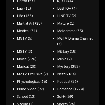
Horror
(57)
iQIYI
(334)
Law
(12)
LGBTQ+
(4)
Life
(185)
LINE TV
(2)
Martial Art
(28)
Mature
(1)
Medical
(31)
Melodrama
(35)
MGTV
(5)
MGTV Drama Channel
(3)
MGTY
(3)
Military
(18)
Movie
(726)
Music
(2)
Musical
(20)
Mystery
(283)
MZTV Exclusive
(2)
Netflix
(64)
Phychological
(16)
Political
(36)
Prime Video
(92)
Romance
(1274)
School
(13)
Sci-Fi
(69)
Sitcom
(1)
Sports
(26)