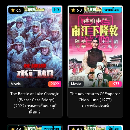
HD
พากย์ไทย
6.5
6.0
Movie
2022
Movie
1977
The Battle at Lake Changjin
The Adventures Of Emperor
II (Water Gate Bridge)
Chien Lung (1977)
(2022) ยุทธการยึดสมรภูมิ
ประกาศิตฮ่องเต้
เดือด 2
พากย์ไทย
ซับไทย
6.6
9.0