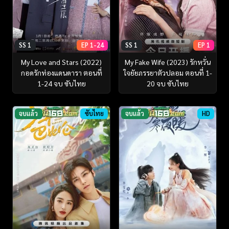
SS 1
EP 1-24
SS 1
EP 1
My Love and Stars (2022)
My Fake Wife (2023) รักหวั่น
กอดรักท่องแดนดารา ตอนที่
ใจยัยภรรยาตัวปลอม ตอนที่ 1-
1-24 จบ ซับไทย
20 จบ ซับไทย
จบแล้ว
ซับไทย
จบแล้ว
HD