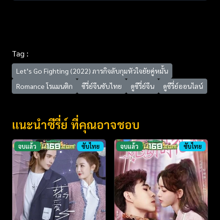
Tag :
Let’s Go Fighting (2022) ภารกิจลับกุมหัวใจยัยคู่หมั้น
Romance โรแมนติก
ซีรี่ย์จีนซับไทย
ดูซีรี่ย์จีน
ดูซีรี่ย์ออนไลน์
แนะนำซีรี่ย์ ที่คุณอาจชอบ
จบแล้ว
ซับไทย
จบแล้ว
ซับไทย