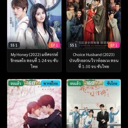
SS 1
EP 1
SS 1
EP 1
My Honey (2022) มหัศจรรย์
Choice Husband (2023)
รักหมดใจ ตอนที่ 1-24 จบ ซับ
ป่วนรักอลวน วิวาห์อลเวง ตอน
ไทย
ที่ 1-30 จบ ซับไทย
จบแล้ว
พากย์ไทย
จบแล้ว
ซับไทย