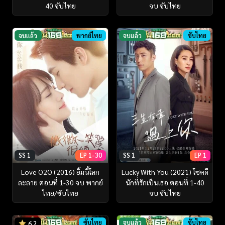
40 ซับไทย
จบ ซับไทย
จบแล้ว
พากย์ไทย
จบแล้ว
ซับไทย
SS 1
EP 1-30
SS 1
EP 1
Love O2O (2016) ยิ้มนี้โลก
Lucky With You (2021) โชคดี
ละลาย ตอนที่ 1-30 จบ พากย์
นักที่รักเป็นเธอ ตอนที่ 1-40
ไทย/ซับไทย
จบ ซับไทย
ซับไทย
จบแล้ว
ซับไทย
6.2