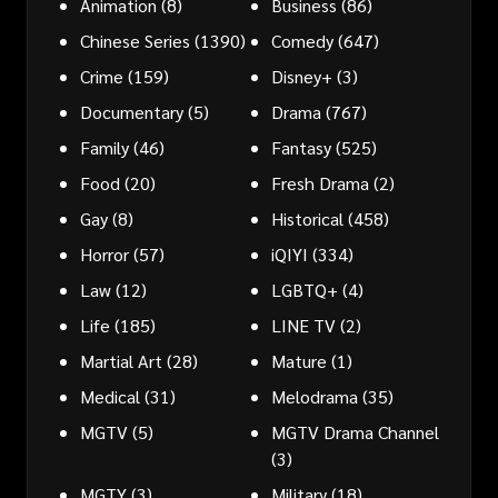
Animation
(8)
Business
(86)
Chinese Series
(1390)
Comedy
(647)
Crime
(159)
Disney+
(3)
Documentary
(5)
Drama
(767)
Family
(46)
Fantasy
(525)
Food
(20)
Fresh Drama
(2)
Gay
(8)
Historical
(458)
Horror
(57)
iQIYI
(334)
Law
(12)
LGBTQ+
(4)
Life
(185)
LINE TV
(2)
Martial Art
(28)
Mature
(1)
Medical
(31)
Melodrama
(35)
MGTV
(5)
MGTV Drama Channel
(3)
MGTY
(3)
Military
(18)