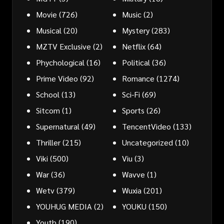
Movie
(726)
Music
(2)
Musical
(20)
Mystery
(283)
MZTV Exclusive
(2)
Netflix
(64)
Phychological
(16)
Political
(36)
Prime Video
(92)
Romance
(1274)
School
(13)
Sci-Fi
(69)
Sitcom
(1)
Sports
(26)
Supernatural
(49)
TencentVideo
(133)
Thriller
(215)
Uncategorized
(10)
Viki
(500)
Viu
(3)
War
(36)
Wavve
(1)
Wetv
(379)
Wuxia
(201)
YOUHUG MEDIA
(2)
YOUKU
(150)
Youth
(190)