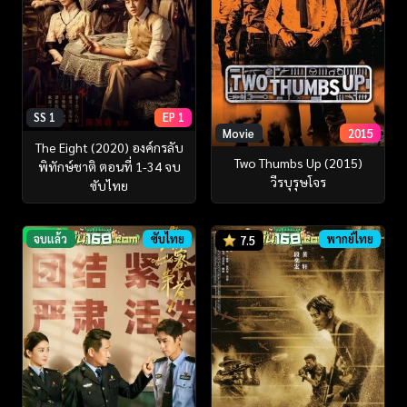
SS 1
EP 1
Movie
2015
The Eight (2020) องค์กรลับ
Two Thumbs Up (2015)
พิทักษ์ชาติ ตอนที่ 1-34 จบ
วีรบุรุษโจร
ซับไทย
จบแล้ว
ซับไทย
พากย์ไทย
7.5