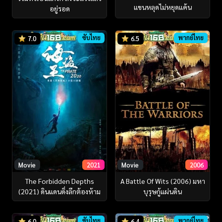
แขนหลุดไม่หยุดแค้น
อยู่รอด
ซับไทย
พากย์ไทย
7.0
6.5
Movie
2021
Movie
2006
The Forbidden Depths
A Battle Of Wits (2006) มหา
(2021) ดินแดนดิ่งลึกต้องห้าม
บุรุษกู้แผ่นดิน
ซับไทย
พากย์ไทย
6.0
6.4