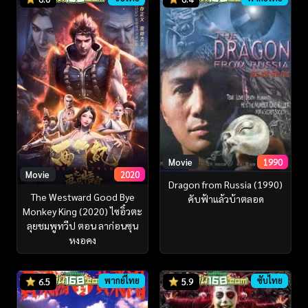
Movie
1990
Movie
2020
Dragon from Russia (1990)
The Westward Good Bye
คับฟ้าแล้วบ้าตลอด
Monkey King (2020) ไซอิ๋วตะ
ลุยชมพูทวีป ตอน ลาก่อนซุน
หงอคง
พากย์ไทย
ซับไทย
6.5
5.9