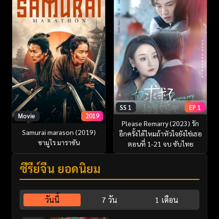
SS 1
EP 1
Movie
2019
Please Remarry (2023) รัก
Samurai marason (2019)
อีกครั้งได้ไหมถ้าหัวใจยังใช่เธอ
ซามูไร มาราซัน
ตอนที่ 1-21 จบ ซับไทย
ซีรี่ย์จีน ยอดนิยม
วันนี้
7 วัน
1 เดือน