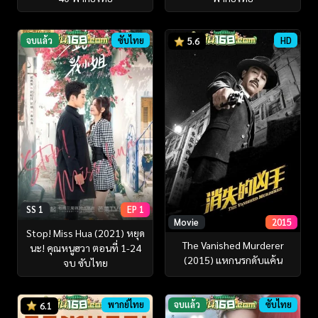
จบแล้ว
ซับไทย
HD
5.6
SS 1
EP 1
Movie
2015
Stop! Miss Hua (2021) หยุด
The Vanished Murderer
นะ! คุณหนูฮวา ตอนที่ 1-24
(2015) แหกนรกดับแค้น
จบ ซับไทย
พากย์ไทย
จบแล้ว
ซับไทย
6.1