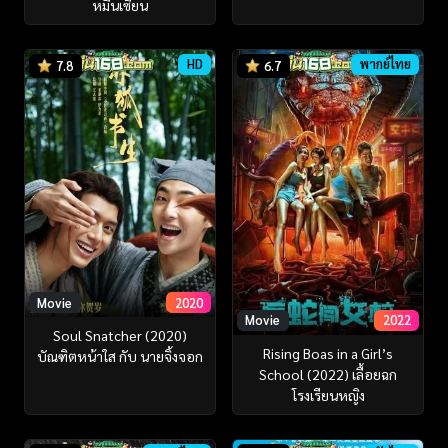
หมื่นเซียน
HD
พากย์ไทย
7.8
6.7
Movie
2020
Movie
2022
Soul Snatcher (2020)
Rising Boas in a Girl’s
บัณฑิตหน้าใส กับ นายจิ้งจอก
School (2022) เลื้อยฉก
โรงเรียนหญิง