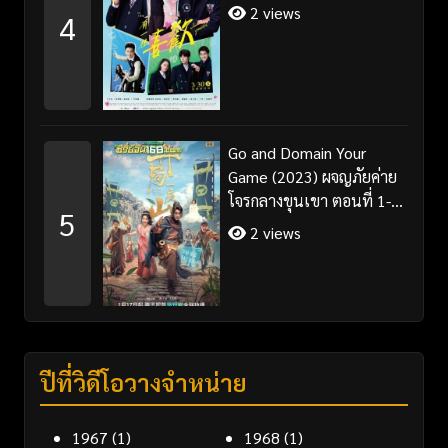
2 views
4
Go and Domain Your
Game (2023) ผจญภัยค่าย
โจรกลางขุนเขา ตอนที่ 1-
5
30 จบ ซับไทย
2 views
ปีที่วิดีโอวางจำหน่าย
1967
(1)
1968
(1)