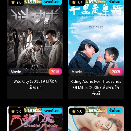
พากย์ไทย
ซับไทย
7.0
7.7
Movie
2015
Movie
2005
Wild City (2015) คนเดือด
Riding Alone For Thousands
เมืองป่า
Of Miles (2005) เส้นทางรัก
พันลี้
พากย์ไทย
ซับไทย
5.6
9.0