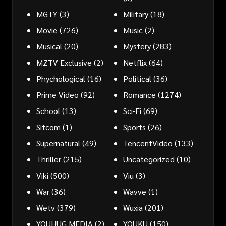
MGTY
(3)
Military
(18)
Movie
(726)
Music
(2)
Musical
(20)
Mystery
(283)
MZTV Exclusive
(2)
Netflix
(64)
Phychological
(16)
Political
(36)
Prime Video
(92)
Romance
(1274)
School
(13)
Sci-Fi
(69)
Sitcom
(1)
Sports
(26)
Supernatural
(49)
TencentVideo
(133)
Thriller
(215)
Uncategorized
(10)
Viki
(500)
Viu
(3)
War
(36)
Wavve
(1)
Wetv
(379)
Wuxia
(201)
YOUHUG MEDIA
(2)
YOUKU
(150)