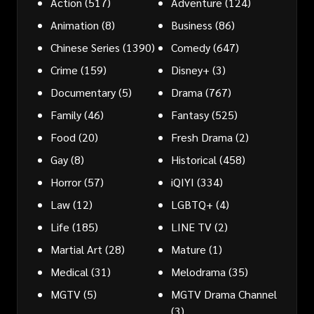
Action
(517)
Adventure
(124)
Animation
(8)
Business
(86)
Chinese Series
(1390)
Comedy
(647)
Crime
(159)
Disney+
(3)
Documentary
(5)
Drama
(767)
Family
(46)
Fantasy
(525)
Food
(20)
Fresh Drama
(2)
Gay
(8)
Historical
(458)
Horror
(57)
iQIYI
(334)
Law
(12)
LGBTQ+
(4)
Life
(185)
LINE TV
(2)
Martial Art
(28)
Mature
(1)
Medical
(31)
Melodrama
(35)
MGTV
(5)
MGTV Drama Channel
(3)