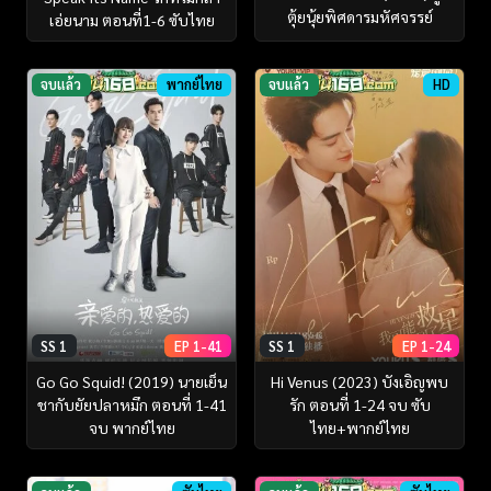
ตุ้ยนุ้ยพิศดารมหัศจรรย์
เอ่ยนาม ตอนที่1-6 ซับไทย
จบแล้ว
พากย์ไทย
จบแล้ว
HD
SS 1
EP 1-41
SS 1
EP 1-24
Go Go Squid! (2019) นายเย็น
Hi Venus (2023) บังเอิญพบ
ชากับยัยปลาหมึก ตอนที่ 1-41
รัก ตอนที่ 1-24 จบ ซับ
จบ พากย์ไทย
ไทย+พากย์ไทย