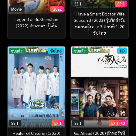
SS 1
EP 1
Movie
2022
I Have a Smart Doctor Wife
Legend of BuShenshan
Season 3 (2023) วุ่นรักตำรับ
(2022) ตำนานเขาปู้เสิน
หมอหญิง ภาค 3 ตอนที่ 1-20
ซับไทย
จบแล้ว
ซับไทย
จบแล้ว
HD
SS 1
EP 1
SS 1
EP 1-40
Healer of Children (2020)
Go Ahead (2020) ถักทอรักที่