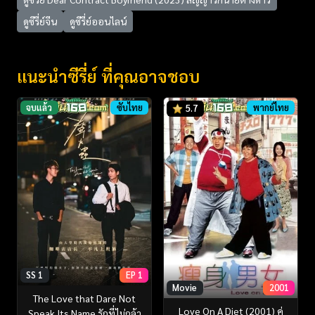
ดูซีรี่ย์จีน
ดูซีรี่ย์ออนไลน์
แนะนำซีรี่ย์ ที่คุณอาจชอบ
จบแล้ว
ซับไทย
พากย์ไทย
5.7
SS 1
EP 1
Movie
2001
The Love that Dare Not
Love On A Diet (2001) คู่
Speak Its Name รักที่ไม่กล้า