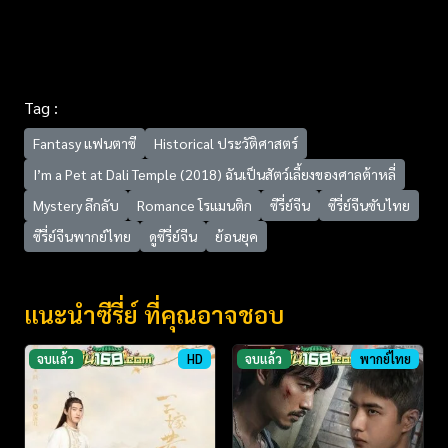
Tag :
Fantasy แฟนตาซี
Historical ประวัติศาสตร์
I’m a Pet at Dali Temple (2018) ฉันเป็นสัตว์เลี้ยงของศาลต้าหลี่
Mystery ลึกลับ
Romance โรแมนติก
ซีรี่ย์จีน
ซีรี่ย์จีนซับไทย
ซีรี่ย์จีนพากย์ไทย
ดูซีรี่ย์จีน
ย้อนยุค
แนะนำซีรี่ย์ ที่คุณอาจชอบ
จบแล้ว
HD
จบแล้ว
พากย์ไทย