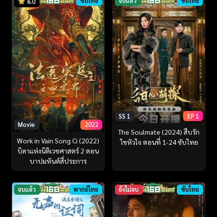
ซับไทย
จบแล้ว
ซับไทย
6.0
SS 1
EP 1
Movie
2022
The Soulmate (2024) สืบรัก
Work in Vain Song Ci (2022)
ไขหัวใจ ตอนที่ 1-24 ซับไทย
บิดาแห่งนิติเวชศาสตร์ 2 ตอน
บาปมหันต์สี่ประการ
จบแล้ว
พากย์ไทย
ยังไม่จบ
ซับไทย