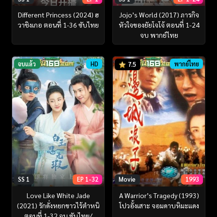
Different Princess (2024) ฮ
Jojo’s World (2017) ภารกิจ
วาชิงเกอ ตอนที่ 1-36 ซับไทย
หัวใจของยัยโจโจ้ ตอนที่ 1-24
จบ พากย์ไทย
จบแล้ว
HD
พากย์ไทย
7.5
SS 1
EP 1-32
Movie
1993
Love Like White Jade
A Warrior’s Tragedy (1993)
(2021) รักดั่งหยกขาวไร้ตำหนิ
โปวอั้งเสาะ จอมดาบหิมะแดง
ตอนที่ 1-32 จบ ซับไทย/