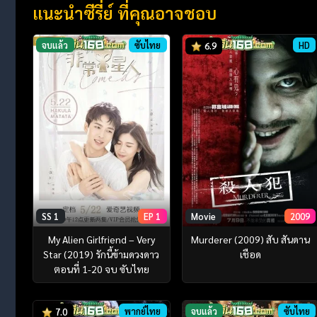
แนะนำซีรี่ย์ ที่คุณอาจชอบ
จบแล้ว
ซับไทย
HD
6.9
SS 1
EP 1
Movie
2009
My Alien Girlfriend – Very
Murderer (2009) สับ สันดาน
Star (2019) รักนี้ข้ามดวงดาว
เชือด
ตอนที่ 1-20 จบ ซับไทย
พากย์ไทย
จบแล้ว
ซับไทย
7.0