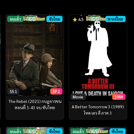
จบแล้ว
ซับไทย
พากย์ไทย
6.5
SS 1
EP 1
Movie
1989
The Rebel (2021) กบฏจารชน
A Better Tomorrow 3 (1989)
ตอนที่ 1-43 จบ ซับไทย
โหด เลว ดี ภาค 3
จบแล้ว
ซับไทย
จบแล้ว
ซับไทย