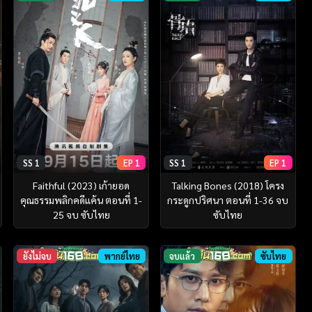
SS 1
EP 1
SS 1
EP 1
Faithful (2023) เก้ายอด
Talking Bones (2018) โครง
คุณธรรมพลิกคดีแค้น ตอนที่ 1-
กระดูกปริศนา ตอนที่ 1-36 จบ
25 จบ ซับไทย
ซับไทย
ยังไม่จบ
พากย์ไทย
จบแล้ว
ซับไทย