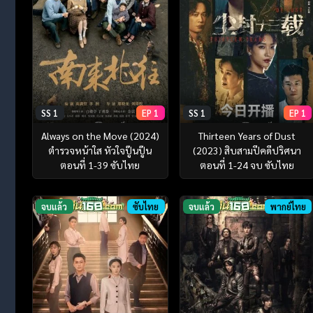
SS 1
EP 1
SS 1
EP 1
Always on the Move (2024)
Thirteen Years of Dust
ตำรวจหน้าใส หัวใจปู๊นปู๊น
(2023) สิบสามปีคดีปริศนา
ตอนที่ 1-39 ซับไทย
ตอนที่ 1-24 จบ ซับไทย
จบแล้ว
ซับไทย
จบแล้ว
พากย์ไทย