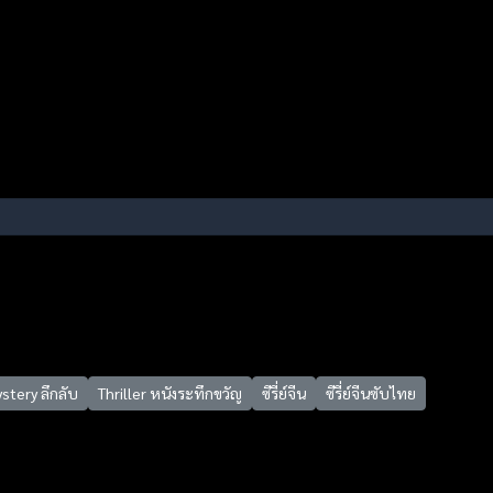
stery ลึกลับ
Thriller หนังระทึกขวัญ
ซีรี่ย์จีน
ซีรี่ย์จีนซับไทย