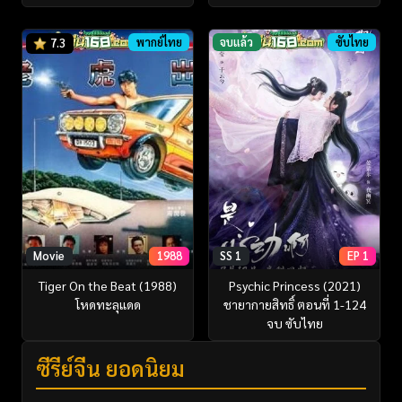
พากย์ไทย
จบแล้ว
ซับไทย
7.3
Movie
1988
SS 1
EP 1
Tiger On the Beat (1988)
Psychic Princess (2021)
โหดทะลุแดด
ชายากายสิทธิ์ ตอนที่ 1-124
จบ ซับไทย
ซีรี่ย์จีน ยอดนิยม