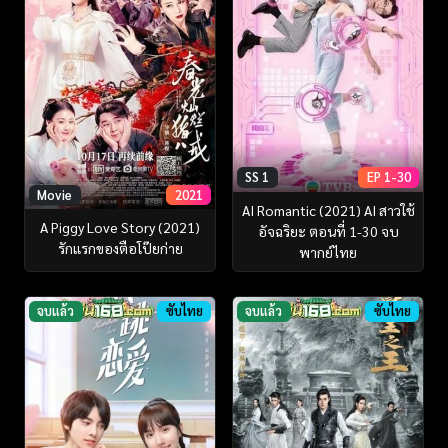
SS 1
EP 1-30
Movie
2021
AI Romantic (2021) AI สาวใช้
A Piggy Love Story (2021)
อัจฉริยะ ตอนที่ 1-30 จบ
รักแรกของตือโป๊ยก่าย
พากย์ไทย
จบแล้ว
ซับไทย
จบแล้ว
ซับไทย