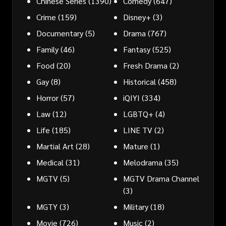
Chinese Series
(1390)
Comedy
(647)
Crime
(159)
Disney+
(3)
Documentary
(5)
Drama
(767)
Family
(46)
Fantasy
(525)
Food
(20)
Fresh Drama
(2)
Gay
(8)
Historical
(458)
Horror
(57)
iQIYI
(334)
Law
(12)
LGBTQ+
(4)
Life
(185)
LINE TV
(2)
Martial Art
(28)
Mature
(1)
Medical
(31)
Melodrama
(35)
MGTV
(5)
MGTV Drama Channel
(3)
MGTY
(3)
Military
(18)
Movie
(726)
Music
(2)