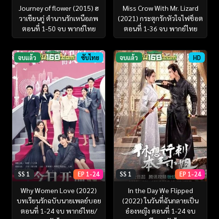
Journey of flower (2015) ฮ
Miss Crow With Mr. Lizard
วาเชียนกู่ ตำนานรักเหนือภพ
(2021) กระตุกรักหัวใจไฟช็อต
ตอนที่ 1-50 จบ พากย์ไทย
ตอนที่ 1-36 จบ พากย์ไทย
จบแล้ว
ซับไทย
จบแล้ว
HD
SS 1
EP 1-24
SS 1
EP 1-24
Why Women Love (2022)
In the Day We Flipped
บทเรียนรักฉบับนายเพลย์บอย
(2022) ในวันที่ฉันกลายเป็น
ตอนที่ 1-24 จบ พากย์ไทย/
อ๋องหญิง ตอนที่ 1-24 จบ