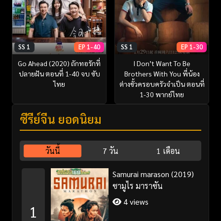
SS 1
EP 1-40
SS 1
EP 1-30
Go Ahead (2020) ถักทอรักที่
I Don’t Want To Be
ปลายฝัน ตอนที่ 1-40 จบ ซับ
Brothers With You พี่น้อง
ไทย
ต่างขั้วครอบครัวจำเป็น ตอนที่
1-30 พากย์ไทย
ซีรี่ย์จีน ยอดนิยม
วันนี้
7 วัน
1 เดือน
Samurai marason (2019)
ซามูไร มาราซัน
4 views
1