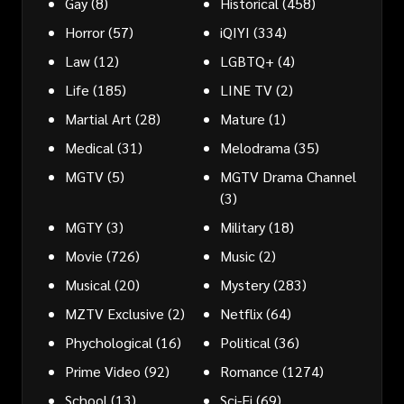
Gay
(8)
Historical
(458)
Horror
(57)
iQIYI
(334)
Law
(12)
LGBTQ+
(4)
Life
(185)
LINE TV
(2)
Martial Art
(28)
Mature
(1)
Medical
(31)
Melodrama
(35)
MGTV
(5)
MGTV Drama Channel
(3)
MGTY
(3)
Military
(18)
Movie
(726)
Music
(2)
Musical
(20)
Mystery
(283)
MZTV Exclusive
(2)
Netflix
(64)
Phychological
(16)
Political
(36)
Prime Video
(92)
Romance
(1274)
School
(13)
Sci-Fi
(69)