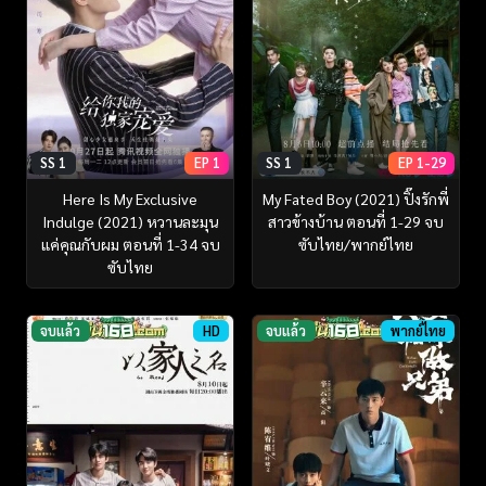
SS 1
EP 1
SS 1
EP 1-29
Here Is My Exclusive
My Fated Boy (2021) ปิ๊งรักพี่
Indulge (2021) หวานละมุน
สาวข้างบ้าน ตอนที่ 1-29 จบ
แค่คุณกับผม ตอนที่ 1-34 จบ
ซับไทย/พากย์ไทย
ซับไทย
จบแล้ว
HD
จบแล้ว
พากย์ไทย