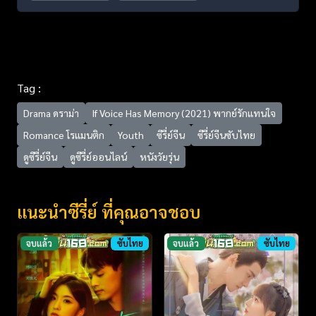
Tag :
Drama ดราม่า
If Voice Has Memory (2021) พากย์รักแทนใจ
Romance โรแมนติก
Youth
ซีรี่ย์จีน
ซีรี่ย์จีนซับไทย
ดูซีรี่ย์จีน
ดูซีรี่ย์ออนไลน์
หนังวัยรุ่น
แนะนำซีรี่ย์ ที่คุณอาจชอบ
จบแล้ว
ซับไทย
จบแล้ว
ซับไทย