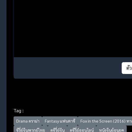
ตั
Tag :
Drama ดราม่า
Fantasy แฟนตาซี
Fox in the Screen (2016) ท
ซีรี่ย์จีนพากย์ไทย
ดูซีรี่ย์จีน
ดูซีรี่ย์ออนไลน์
หนังจีนย้อนยุค