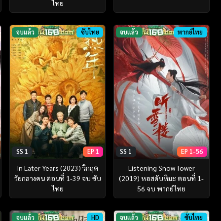
ไทย
จบแล้ว
ซับไทย
จบแล้ว
พากย์ไทย
SS 1
EP 1
SS 1
EP 1-56
In Later Years (2023) วิกฤต
Listening Snow Tower
วัยกลางคน ตอนที่ 1-39 จบ ซับ
(2019) หอสดับหิมะ ตอนที่ 1-
ไทย
56 จบ พากย์ไทย
จบแล้ว
HD
จบแล้ว
ซับไทย