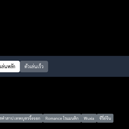
วเล่นหลัก
ตัวเล่นเร็ว
าสคำสาป เทพบุตรจิ้งจอก
Romance โรแมนติก
Wuxia
ซีรี่ย์จีน