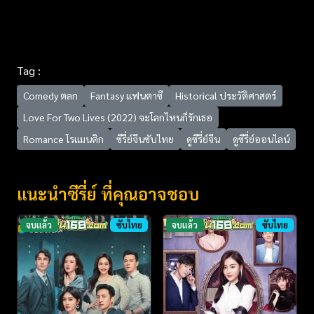
Tag :
Comedy ตลก
Fantasy แฟนตาซี
Historical ประวัติศาสตร์
Love For Two Lives (2022) จะโลกไหนก็รักเธอ
Romance โรแมนติก
ซีรี่ย์จีนซับไทย
ดูซีรี่ย์จีน
ดูซีรี่ย์ออนไลน์
แนะนำซีรี่ย์ ที่คุณอาจชอบ
จบแล้ว
ซับไทย
จบแล้ว
ซับไทย