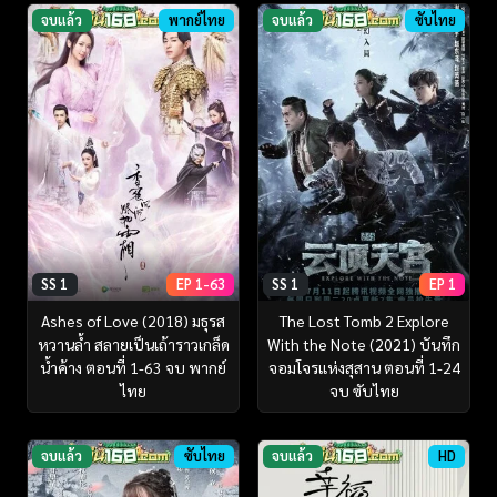
จบแล้ว
พากย์ไทย
จบแล้ว
ซับไทย
SS 1
EP 1-63
SS 1
EP 1
Ashes of Love (2018) มธุรส
The Lost Tomb 2 Explore
หวานล้ำ สลายเป็นเถ้าราวเกล็ด
With the Note (2021) บันทึก
น้ำค้าง ตอนที่ 1-63 จบ พากย์
จอมโจรแห่งสุสาน ตอนที่ 1-24
ไทย
จบ ซับไทย
จบแล้ว
ซับไทย
จบแล้ว
HD