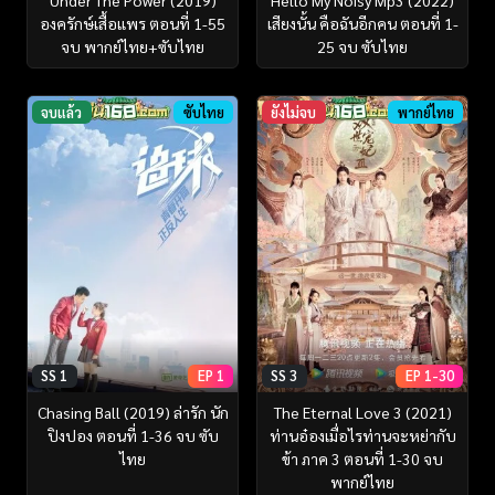
Under The Power (2019)
Hello My Noisy Mp3 (2022)
องครักษ์เสื้อแพร ตอนที่ 1-55
เสียงนั้น คือฉันอีกคน ตอนที่ 1-
จบ พากย์ไทย+ซับไทย
25 จบ ซับไทย
จบแล้ว
ซับไทย
ยังไม่จบ
พากย์ไทย
SS 1
EP 1
SS 3
EP 1-30
Chasing Ball (2019) ล่ารัก นัก
The Eternal Love 3 (2021)
ปิงปอง ตอนที่ 1-36 จบ ซับ
ท่านอ๋องเมื่อไรท่านจะหย่ากับ
ไทย
ข้า ภาค 3 ตอนที่ 1-30 จบ
พากย์ไทย