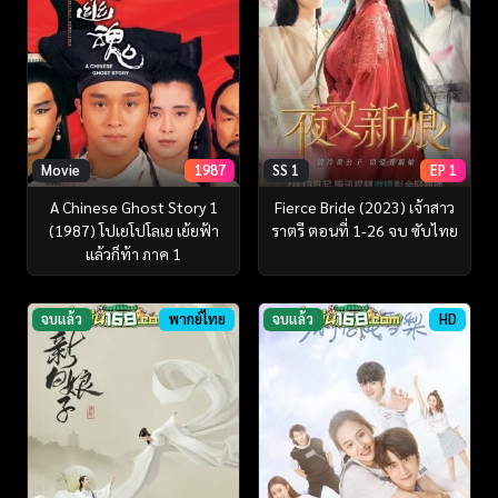
Movie
1987
SS 1
EP 1
A Chinese Ghost Story 1
Fierce Bride (2023) เจ้าสาว
(1987) โปเยโปโลเย เย้ยฟ้า
ราตรี ตอนที่ 1-26 จบ ซับไทย
แล้วก็ท้า ภาค 1
จบแล้ว
พากย์ไทย
จบแล้ว
HD