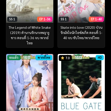
SS 1
EP 1-36
SS 1
EP 1-40
The Legend of White Snake
Skate into love (2020) ป่วน
(2019) ตำนานรักนางพญางู
รักมัดใจนักไอซ์สเก็ต ตอนที่ 1-
ขาว ตอนที่ 1-36 จบ พากย์
40 จบ ซับไทย/พากย์ไทย
ไทย
จบแล้ว
พากย์ไทย
HD
7.0