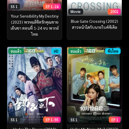
SS 1
EP 1-24
Movie
2002
Your Sensibility My Destiny
Blue Gate Crossing (2002)
(2023) พรหมลิขิตรักคุณชาย
สาวหน้าใสกับนายไบค์ซิเคิล
เย็นชา ตอนที่ 1-24 จบ พากย์
ไทย
จบแล้ว
HD
จบแล้ว
ซับไทย
SS 1
EP 1-55
SS 1
EP 1