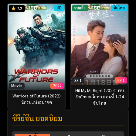
HD
จบแล้ว
ซับไทย
7.2
SS 1
EP 1
Movie
2022
Hi! My Mr Right (2023) พบ
Warriors of Future (2022)
รักยัยจอมโกหก ตอนที่ 1-24
นักรบแห่งอนาคต
ซับไทย
ซีรี่ย์จีน ยอดนิยม