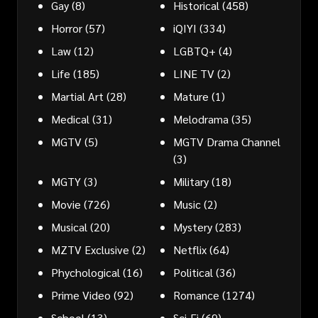
Gay
(8)
Historical
(458)
Horror
(57)
iQIYI
(334)
Law
(12)
LGBTQ+
(4)
Life
(185)
LINE TV
(2)
Martial Art
(28)
Mature
(1)
Medical
(31)
Melodrama
(35)
MGTV
(5)
MGTV Drama Channel
(3)
MGTY
(3)
Military
(18)
Movie
(726)
Music
(2)
Musical
(20)
Mystery
(283)
MZTV Exclusive
(2)
Netflix
(64)
Phychological
(16)
Political
(36)
Prime Video
(92)
Romance
(1274)
School
(13)
Sci-Fi
(69)