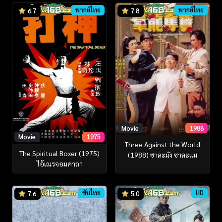
พากย์ไทย
พากย์ไทย
6.7
7.8
Movie
1988
Movie
1975
Three Against the World
The Spiritual Boxer (1975)
(1988) ซาละมัง ซาละแม
ไอ้เณรจอมคาถา
ซับไทย
HD
7.6
5.0