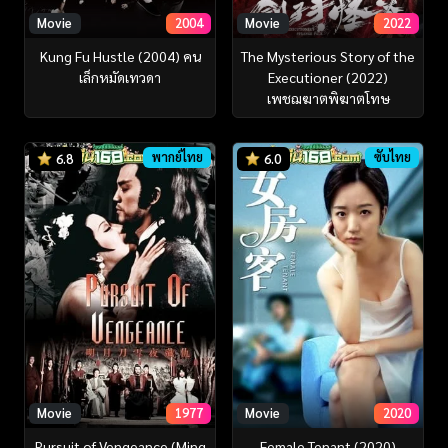
Movie
2022
Movie
2004
The Mysterious Story of the
Kung Fu Hustle (2004) คน
Executioner (2022)
เล็กหมัดเทวดา
เพชฌฆาตพิฆาตโทษ
พากย์ไทย
ซับไทย
6.8
6.0
Movie
1977
Movie
2020
Pursuit of Vengeance (Ming
Female Tenant (2020)