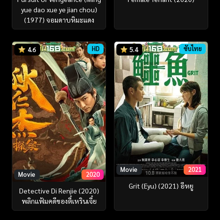
yue dao xue ye jian chou)
(1977) จอมดาบหิมะแดง
HD
ซับไทย
4.6
5.4
Movie
2021
Movie
2020
Grit (Eyu) (2021) อีหยู
Detective Di Renjie (2020)
พลิกแฟ้มคดีของตี๋เหรินเจี๋ย