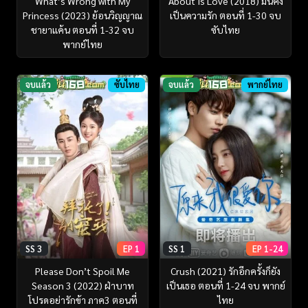
What’s Wrong with My
About Is Love (2018) มันคง
Princess (2023) ย้อนวิญญาณ
เป็นความรัก ตอนที่ 1-30 จบ
ชายาแค้น ตอนที่ 1-32 จบ
ซับไทย
พากย์ไทย
จบแล้ว
ซับไทย
จบแล้ว
พากย์ไทย
SS 3
EP 1
SS 1
EP 1-24
Please Don’t Spoil Me
Crush (2021) รักอีกครั้งก็ยัง
Season 3 (2022) ฝ่าบาท
เป็นเธอ ตอนที่ 1-24 จบ พากย์
โปรดอย่ารักข้า ภาค3 ตอนที่
ไทย