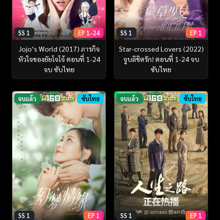
SS 1
EP 1-24
SS 1
EP 1
Jojo’s World (2017) ภารกิจ
Star-crossed Lovers (2022)
หัวใจของยัยโจโจ้ ตอนที่ 1-24
จูบลิขิตรัก! ตอนที่ 1-24 จบ
จบ ซับไทย
ซับไทย
จบแล้ว
ซับไทย
จบแล้ว
ซับไทย
SS 1
EP 1
SS 1
EP 1