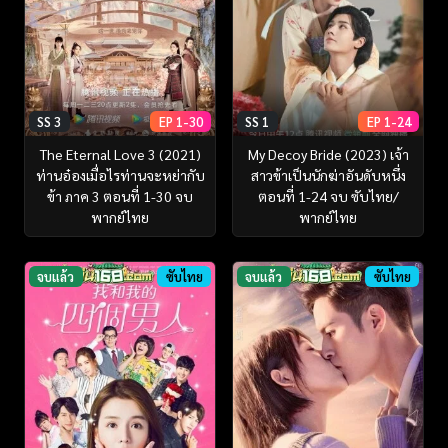
SS 3
EP 1-30
SS 1
EP 1-24
The Eternal Love 3 (2021)
My Decoy Bride (2023) เจ้า
ท่านอ๋องเมื่อไรท่านจะหย่ากับ
สาวข้าเป็นนักฆ่าอันดับหนึ่ง
ข้า ภาค 3 ตอนที่ 1-30 จบ
ตอนที่ 1-24 จบ ซับไทย/
พากย์ไทย
พากย์ไทย
จบแล้ว
ซับไทย
จบแล้ว
ซับไทย