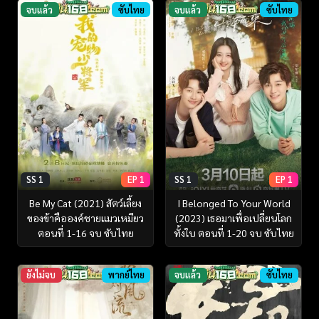
จบแล้ว
ซับไทย
จบแล้ว
ซับไทย
SS 1
EP 1
SS 1
EP 1
Be My Cat (2021) สัตว์เลี้ยง
I Belonged To Your World
ของข้าคือองค์ชายแมวเหมียว
(2023) เธอมาเพื่อเปลี่ยนโลก
ตอนที่ 1-16 จบ ซับไทย
ทั้งใบ ตอนที่ 1-20 จบ ซับไทย
ยังไม่จบ
พากย์ไทย
จบแล้ว
ซับไทย