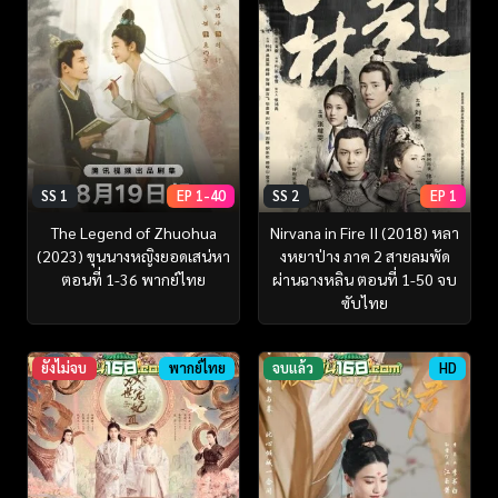
SS 1
EP 1-40
SS 2
EP 1
The Legend of Zhuohua
Nirvana in Fire II (2018) หลา
(2023) ขุนนางหญิงยอดเสน่หา
งหยาป่าง ภาค 2 สายลมพัด
ตอนที่ 1-36 พากย์ไทย
ผ่านฉางหลิน ตอนที่ 1-50 จบ
ซับไทย
ยังไม่จบ
พากย์ไทย
จบแล้ว
HD