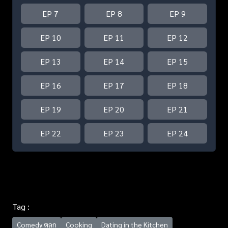
EP 7
EP 8
EP 9
EP 10
EP 11
EP 12
EP 13
EP 14
EP 15
EP 16
EP 17
EP 18
EP 19
EP 20
EP 21
EP 22
EP 23
EP 24
Tag :
Comedy ตลก
Cooking
Dating in the Kitchen