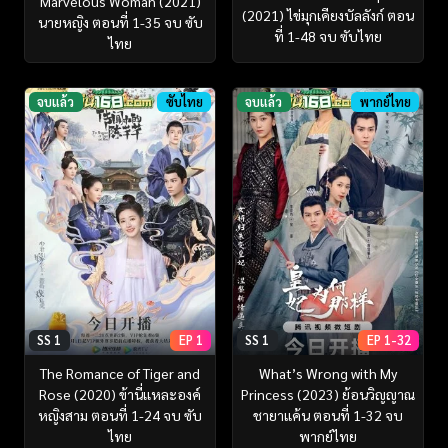
Marvelous Woman (2021)
(2021) ไข่มุกเคียงบัลลังก์ ตอน
นายหญิง ตอนที่ 1-35 จบ ซับ
ที่ 1-48 จบ ซับไทย
ไทย
จบแล้ว
ซับไทย
จบแล้ว
พากย์ไทย
SS 1
EP 1
SS 1
EP 1-32
The Romance of Tiger and
What’s Wrong with My
Rose (2020) ข้านี่เเหละองค์
Princess (2023) ย้อนวิญญาณ
หญิงสาม ตอนที่ 1-24 จบ ซับ
ชายาแค้น ตอนที่ 1-32 จบ
ไทย
พากย์ไทย