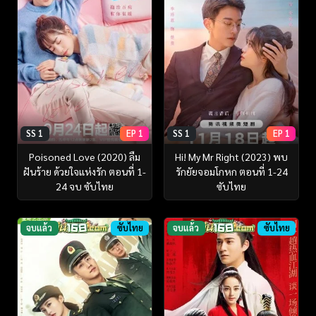
SS 1
EP 1
SS 1
EP 1
Poisoned Love (2020) ลืม
Hi! My Mr Right (2023) พบ
ฝันร้าย ด้วยใจแห่งรัก ตอนที่ 1-
รักยัยจอมโกหก ตอนที่ 1-24
24 จบ ซับไทย
ซับไทย
จบแล้ว
ซับไทย
จบแล้ว
ซับไทย