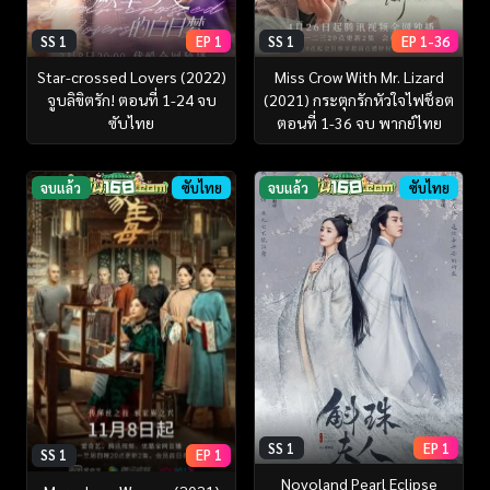
SS 1
EP 1
SS 1
EP 1-36
Star-crossed Lovers (2022)
Miss Crow With Mr. Lizard
จูบลิขิตรัก! ตอนที่ 1-24 จบ
(2021) กระตุกรักหัวใจไฟช็อต
ซับไทย
ตอนที่ 1-36 จบ พากย์ไทย
จบแล้ว
ซับไทย
จบแล้ว
ซับไทย
SS 1
EP 1
SS 1
EP 1
Novoland Pearl Eclipse