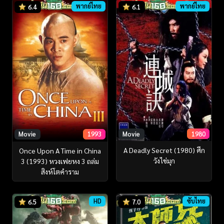
พากย์ไทย
พากย์ไทย
6.4
6.1
Movie
1980
Movie
1993
A Deadly Secret (1980) ศึก
Once Upon A Time in China
วังไข่มุก
3 (1993) หวงเฟยหง 3 ถล่ม
สิงห์โตคำราม
HD
ซับไทย
6.5
7.0