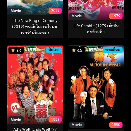
Movie
2019
Movie
1979
The New King of Comedy
Life Gamble (1979) มีดสั้น
(2019) คนเล็กไม่เกรงใจนรก
สะท้านฟ้า
เวอร์ชั่นรีเมคของ
ซับไทย
พากย์ไทย
7.6
6.5
Movie
1997
Movie
1990
All’s Well, Ends Well ’97