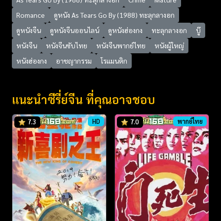
Romance
ดูหนัง As Tears Go By (1988) ทะลุกลางอก
ดูหนังจีน
ดูหนังจีนออนไลน์
ดูหนังฮ่องกง
ทะลุกลางอก
บู๊
หนังจีน
หนังจีนซับไทย
หนังจีนพากย์ไทย
หนังผู้ใหญ่
หนังฮ่องกง
อาชญากรรม
โรแมนติก
แนะนำซีรี่ย์จีน ที่คุณอาจชอบ
HD
พากย์ไทย
7.3
7.0