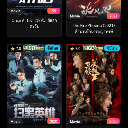
Movie
1991
Movie
2021
Once A Thief (1991) ตีแสก
The Fire Phoenix (2021)
ตะวัน
ตำนานรักนางพญาหงษ์
ซับไทย
ซับไทย
7.0
6.0
Movie
2021
Movie
2020