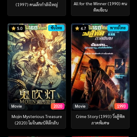
All for the Winner (1990) คน
(1997) คนเล็กกำลังใหญ่
ตัดเซียน
ซับไทย
พากย์ไทย
5.0
6.7
Movie
2020
Movie
1993
Mojin Mysterious Treasure
Crime Story (1993) วิ่งสู้ฟัด
(2020) โมจินสมบัติลึกลับ
ภาคพิเศษ