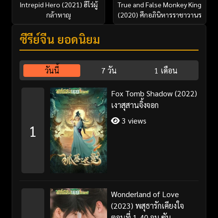
Intrepid Hero (2021) ฮีโร่ผู้
True and False Monkey King
กล้าหาญ
(2020) ศึกอภินิหารราชาวานร
ซีรี่ย์จีน ยอดนิยม
วันนี้
7 วัน
1 เดือน
Fox Tomb Shadow (2022)
เงาสุสานจิ้งจอก
3 views
1
Wonderland of Love
(2023) พสุธารักเคียงใจ
ตอนที่ 1-40 จบ ซับ