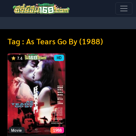
Tag : As Tears Go By (1988)
HD
7.4
Movie
1988