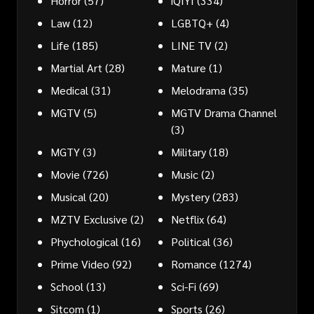
Horror
(57)
iQIYI
(334)
Law
(12)
LGBTQ+
(4)
Life
(185)
LINE TV
(2)
Martial Art
(28)
Mature
(1)
Medical
(31)
Melodrama
(35)
MGTV
(5)
MGTV Drama Channel
(3)
MGTY
(3)
Military
(18)
Movie
(726)
Music
(2)
Musical
(20)
Mystery
(283)
MZTV Exclusive
(2)
Netflix
(64)
Phychological
(16)
Political
(36)
Prime Video
(92)
Romance
(1274)
School
(13)
Sci-Fi
(69)
Sitcom
(1)
Sports
(26)