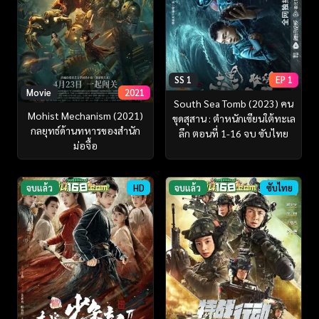
SS 1
EP 1
Movie
2021
South Sea Tomb (2023) คน
Mohist Mechanism (2021)
ขุดสุสาน : ตำหนักเซียนใต้ทะเล
กลยุทธ์ด้านทหารของสำนัก
ลึก ตอนที่ 1-16 จบ ซับไทย
ม่อจื้อ
จบแล้ว
HD
จบแล้ว
ซับไทย