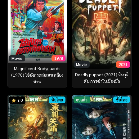
Movie
1978
Movie
2021
Magnificent Bodyguards
Deadly puppet (2021) จินกุฉี
(1978) ไอ้มังกรถล่มเขาเหลียง
ตัน การฆ่าในเมืองมืด
ซาน
ซับไทย
จบแล้ว
ซับไทย
7.0