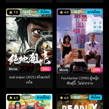
ซับไทย
พากย์ไทย
7.0
6.0
Movie
2021
Movie
1995
Jedi sniper (2021) สไนเปอร์
Fox Hunter (1995) ผู้หญิง
เจได
พันธุ์นี้…ไม่น่ากราบ
พากย์ไทย
ซับไทย
6.3
6.0