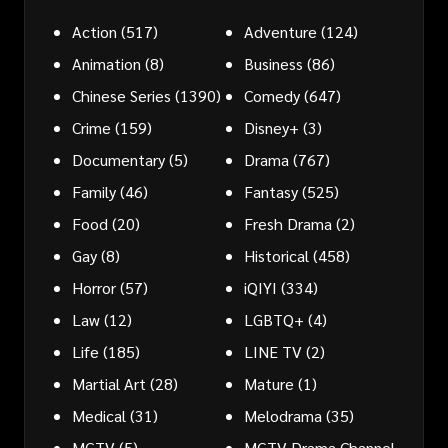
Action
(517)
Adventure
(124)
Animation
(8)
Business
(86)
Chinese Series
(1390)
Comedy
(647)
Crime
(159)
Disney+
(3)
Documentary
(5)
Drama
(767)
Family
(46)
Fantasy
(525)
Food
(20)
Fresh Drama
(2)
Gay
(8)
Historical
(458)
Horror
(57)
iQIYI
(334)
Law
(12)
LGBTQ+
(4)
Life
(185)
LINE TV
(2)
Martial Art
(28)
Mature
(1)
Medical
(31)
Melodrama
(35)
MGTV
(5)
MGTV Drama Channel