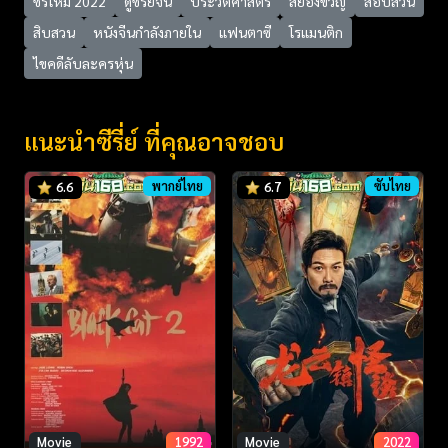
ซีรี่ใหม่ 2022
ดูซีรี่ย์จีน
ประวัติศาสตร์
สยองขวัญ
สอบสวน
สิบสวน
หนังจีนกำลังภายใน
แฟนตาซี
โรแมนติก
ไขคดีลับละครหุ่น
แนะนำซีรี่ย์ ที่คุณอาจชอบ
พากย์ไทย
ซับไทย
6.6
6.7
Movie
1992
Movie
2022