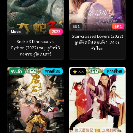
SS 1
EP 1
Movie
2022
Star-crossed Lovers (2022)
Snake 3 Dinosaur vs.
จูบลิขิตรัก! ตอนที่ 1-24 จบ
Python (2022) พญางูยักษ์ 3
ซับไทย
สงครามงูไดโนเสาร์
จบแล้ว
พากย์ไทย
พากย์ไทย
6.6