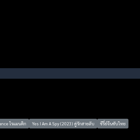
nce โรแมนติก
Yes I Am A Spy (2023) คู่รักสายลับ
ซีรี่ย์จีนซับไทย