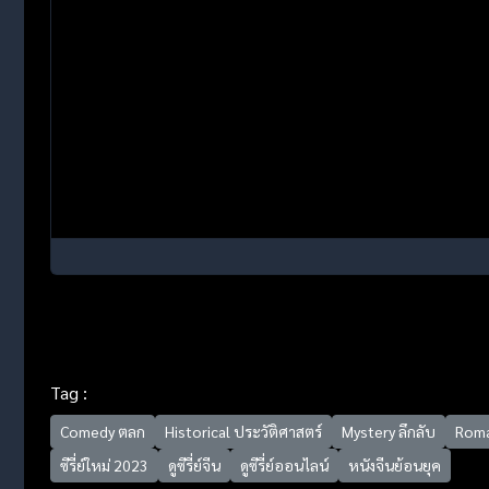
Tag :
Comedy ตลก
Historical ประวัติศาสตร์
Mystery ลึกลับ
Roma
ซีรี่ย์ใหม่ 2023
ดูซีรี่ย์จีน
ดูซีรี่ย์ออนไลน์
หนังจีนย้อนยุค