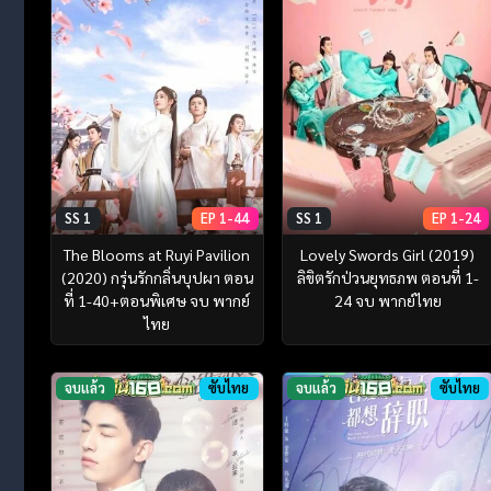
SS 1
EP 1-44
SS 1
EP 1-24
The Blooms at Ruyi Pavilion
Lovely Swords Girl (2019)
(2020) กรุ่นรักกลิ่นบุปผา ตอน
ลิขิตรักป่วนยุทธภพ ตอนที่ 1-
ที่ 1-40+ตอนพิเศษ จบ พากย์
24 จบ พากย์ไทย
ไทย
จบแล้ว
ซับไทย
จบแล้ว
ซับไทย