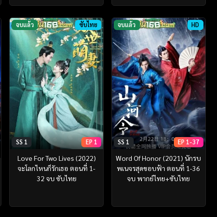
จบแล้ว
ซับไทย
จบแล้ว
HD
SS 1
EP 1
SS 1
EP 1-37
Love For Two Lives (2022)
Word Of Honor (2021) นักรบ
จะโลกไหนก็รักเธอ ตอนที่ 1-
พเนจรสุดขอบฟ้า ตอนที่ 1-36
32 จบ ซับไทย
จบ พากย์ไทย+ซับไทย