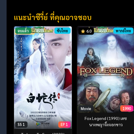
แนะนำซีรี่ย์ ที่คุณอาจชอบ
จบแล้ว
ซับไทย
พากย์ไทย
6.0
Movie
1990
Fox Legend (1990) เดช
นางพญาจิ้งจอกขาว
SS 1
EP 1