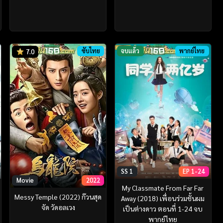
ซับไทย
จบแล้ว
พากย์ไทย
7.0
SS 1
EP 1-24
Movie
2022
My Classmate From Far Far
Messy Temple (2022) ก๊วนสุด
Away (2018) เพื่อนร่วมชั้นผม
จัด วัดอลเวง
เป็นต่างดาว ตอนที่ 1-24 จบ
พากย์ไทย