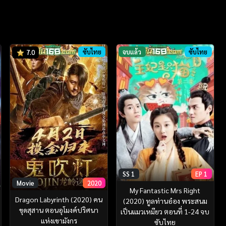
ซับไทย
จบแล้ว
ซับไทย
7.0
SS 1
EP 1
Movie
2020
My Fantastic Mrs Right
Dragon Labyrinth (2020) คน
(2020) ทูลท่านอ๋อง พระสนม
ขุดสุสาน ตอนอุโมงค์ปริศนา
เป็นแมวเหมียว ตอนที่ 1-24 จบ
แห่งเขามังกร
ซับไทย