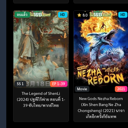
จบแล้ว
HD
HD
8.0
SS 1
EP 1-39
Movie
2021
The Legend of ShenLi
New Gods Nezha Reborn
(2024) ปฐพีไร้พ่าย ตอนที่ 1-
(Xin Shen Bang Ne Zha
39 ซับไทย/พากย์ไทย
Chongsheng) (2021) นาจา
เกิดอีกครั้งก็ยังเทพ