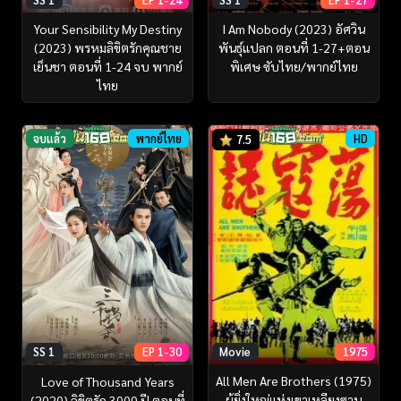
Your Sensibility My Destiny
I Am Nobody (2023) อัศวิน
(2023) พรหมลิขิตรักคุณชาย
พันธุ์แปลก ตอนที่ 1-27+ตอน
เย็นชา ตอนที่ 1-24 จบ พากย์
พิเศษ ซับไทย/พากย์ไทย
ไทย
จบแล้ว
พากย์ไทย
HD
7.5
Movie
1975
SS 1
EP 1-30
All Men Are Brothers (1975)
Love of Thousand Years
ผู้ยิ่งใหญ่แห่งเขาเหลียงซาน
(2020) ลิขิตรัก 3000 ปี ตอนที่