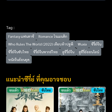
Tag :
Fantasy แฟนตาซี
Romance โรแมนติก
Who Rules The World (2022) เทียบท้าปฐพี
Wuxia
ซีรี่ย์จีน
ซีรี่ย์จีนซับไทย
ซีรี่ย์จีนพากย์ไทย
ดูซีรี่ย์จีน
ดูซีรี่ย์ออนไลน์
หนังจีนย้อนยุค
แนะนำซีรี่ย์ ที่คุณอาจชอบ
จบแล้ว
ซับไทย
จบแล้ว
ซับไทย