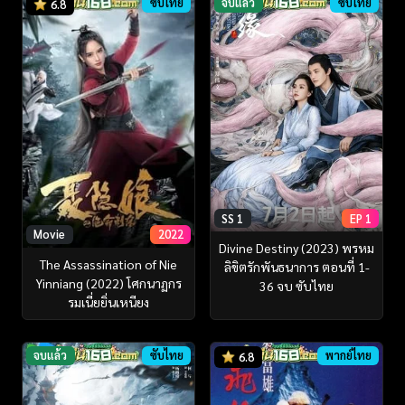
ซับไทย
จบแล้ว
ซับไทย
6.8
SS 1
EP 1
Movie
2022
Divine Destiny (2023) พรหม
The Assassination of Nie
ลิขิตรักพันธนาการ ตอนที่ 1-
Yinniang (2022) โศกนาฏกร
36 จบ ซับไทย
รมเนี่ยยิ่นเหนียง
จบแล้ว
ซับไทย
พากย์ไทย
6.8