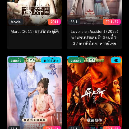
Movie
2011
SS 1
EP 1-32
Mural (2011) อาบรักทะลุมิติ
Love is an Accident (2023)
พานพบประสบรัก ตอนที่ 1-
32 จบ ซับไทย+พากย์ไทย
จบแล้ว
พากย์ไทย
จบแล้ว
HD
SS 1
EP 1-24
SS 1
EP 1-27