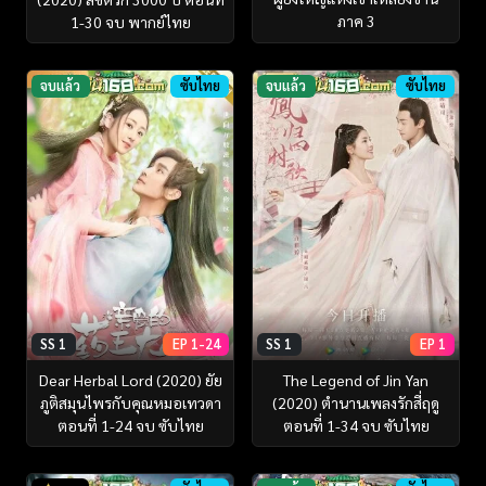
ภาค 3
1-30 จบ พากย์ไทย
จบแล้ว
ซับไทย
จบแล้ว
ซับไทย
SS 1
EP 1-24
SS 1
EP 1
Dear Herbal Lord (2020) ยัย
The Legend of Jin Yan
ภูติสมุนไพรกับคุณหมอเทวดา
(2020) ตำนานเพลงรักสี่ฤดู
ตอนที่ 1-24 จบ ซับไทย
ตอนที่ 1-34 จบ ซับไทย