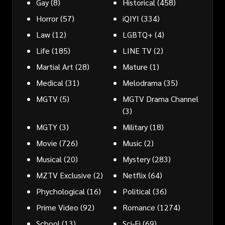
Gay
(8)
Historical
(458)
Horror
(57)
iQIYI
(334)
Law
(12)
LGBTQ+
(4)
Life
(185)
LINE TV
(2)
Martial Art
(28)
Mature
(1)
Medical
(31)
Melodrama
(35)
MGTV
(5)
MGTV Drama Channel
(3)
MGTY
(3)
Military
(18)
Movie
(726)
Music
(2)
Musical
(20)
Mystery
(283)
MZTV Exclusive
(2)
Netflix
(64)
Phychological
(16)
Political
(36)
Prime Video
(92)
Romance
(1274)
School
(13)
Sci-Fi
(69)