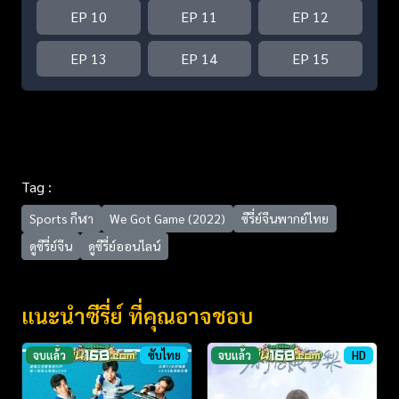
EP 10
EP 11
EP 12
EP 13
EP 14
EP 15
Tag :
Sports กีฬา
We Got Game (2022)
ซีรี่ย์จีนพากย์ไทย
ดูซีรี่ย์จีน
ดูซีรี่ย์ออนไลน์
แนะนำซีรี่ย์ ที่คุณอาจชอบ
จบแล้ว
ซับไทย
จบแล้ว
HD