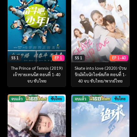
SS 1
EP 1
SS 1
EP 1-40
The Prince of Tennis (2019)
Skate into love (2020) ป่วน
เจ้าชายเทนนิส ตอนที่ 1-40
รักมัดใจนักไอซ์สเก็ต ตอนที่ 1-
จบ ซับไทย
40 จบ ซับไทย/พากย์ไทย
จบแล้ว
ซับไทย
จบแล้ว
ซับไทย