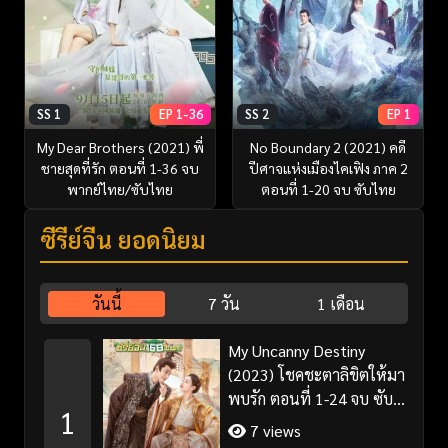
SS 1
EP 1-36
SS 2
EP 1
My Dear Brothers (2021) พี่
No Boundary 2 (2021) คดี
ชายสุดที่รัก ตอนที่ 1-36 จบ
ปีศาจแห่งเมืองไคเฟิง ภาค 2
พากย์ไทย/ซับไทย
ตอนที่ 1-20 จบ ซับไทย
ซีรี่ย์จีน ยอดนิยม
วันนี้
7 วัน
1 เดือน
My Uncanny Destiny
(2023) โชคชะตาลิขิตให้มา
พบรัก ตอนที่ 1-24 จบ ซับ
1
ไทย/พากย์ไทย
7 views