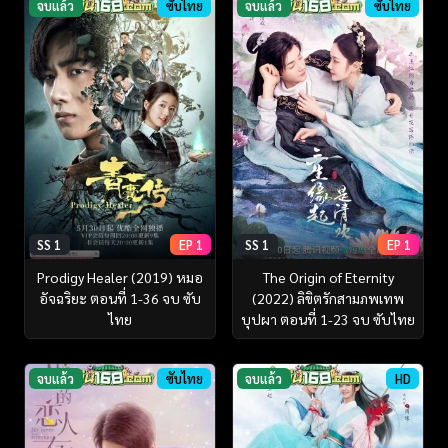
จบแล้ว
ซับไทย
จบแล้ว
ซับไทย
SS 1
EP 1
SS 1
EP 1
Prodigy Healer (2019) หมอ
The Origin of Eternity
อัจฉริยะ ตอนที่ 1-36 จบ ซับ
(2022) ลิขิตรักสามภพเทพ
ไทย
บุปผา ตอนที่ 1-23 จบ ซับไทย
จบแล้ว
ซับไทย
จบแล้ว
HD