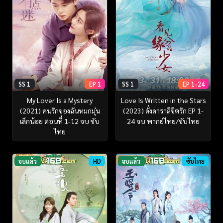
SS 1
EP 1
SS 1
EP 1-24
My Lover Is a Mystery
Love Is Written in the Stars
(2021) คนรักของฉันหมกมุ่น
(2023) ดั่งดาราลิขิตรัก EP 1-
เล็กน้อย ตอนที่ 1-12 จบ ซับ
24 จบ พากย์ไทย/ซับไทย
ไทย
จบแล้ว
HD
จบแล้ว
ซับไทย