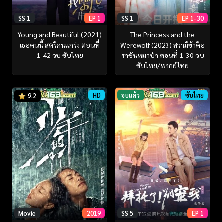
SS 1
EP 1
SS 1
EP 1-30
Young and Beautiful (2021)
The Princess and the
เธอคนนี้ สตรีคนแกร่ง ตอนที่
Werewolf (2023) สวามีข้าคือ
1-42 จบ ซับไทย
ราชันหมาป่า ตอนที่ 1-30 จบ
ซับไทย/พากย์ไทย
HD
จบแล้ว
ซับไทย
9.2
Movie
2019
SS 5
EP 1