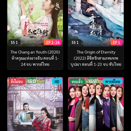
SS 1
EP 1-24
SS 1
EP 1
The Chang an Youth (2020)
The Origin of Eternity
ห้าดรุณแห่งฉางอัน ตอนที่ 1-
(2022) ลิขิตรักสามภพเทพ
24 จบ พากย์ไทย
บุปผา ตอนที่ 1-23 จบ ซับไทย
ยังไม่จบ
HD
จบแล้ว
พากย์ไทย