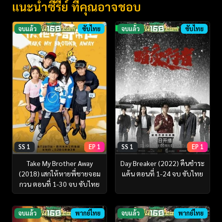
แนะนำซีรี่ย์ ที่คุณอาจชอบ
จบแล้ว
ซับไทย
จบแล้ว
ซับไทย
SS 1
EP 1
SS 1
EP 1
Take My Brother Away
Day Breaker (2022) คืนชำระ
(2018) เสกให้หายพี่ชายจอม
แค้น ตอนที่ 1-24 จบ ซับไทย
กวน ตอนที่ 1-30 จบ ซับไทย
จบแล้ว
พากย์ไทย
จบแล้ว
พากย์ไทย