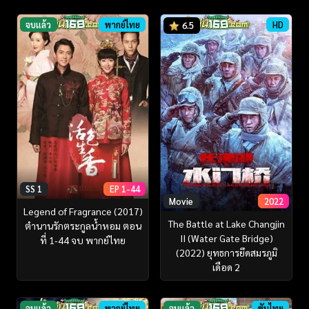
จบแล้ว
พากย์ไทย
HD
6.5
SS 1
EP 1-44
Movie
2022
Legend of Fragrance (2017)
The Battle at Lake Changjin
ตำนานรักตระกูลน้ำหอม ตอน
II (Water Gate Bridge)
ที่ 1-44 จบ พากย์ไทย
(2022) ยุทธการยึดสมรภูมิ
เดือด 2
จบแล้ว
พากย์ไทย
จบแล้ว
ซับไทย