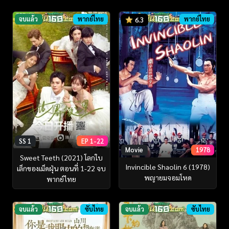
จบแล้ว
พากย์ไทย
พากย์ไทย
6.3
SS 1
EP 1-22
Movie
1978
Sweet Teeth (2021) โลกใบ
Invincible Shaolin 6 (1978)
เล็กของเม็ดฝุ่น ตอนที่ 1-22 จบ
พญายมจอมโหด
พากย์ไทย
จบแล้ว
ซับไทย
จบแล้ว
ซับไทย