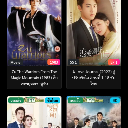
Movie
1983
SS 1
EP 1
Zu The Warriors From The
A Love Journal (2022) คู่
Magic Mountain (1983) ศึก
ปรับพักใจ ตอนที่ 1-18 ซับ
เทพยุทธเขาซูซัน
ไทย
จบแล้ว
ซับไทย
จบแล้ว
HD