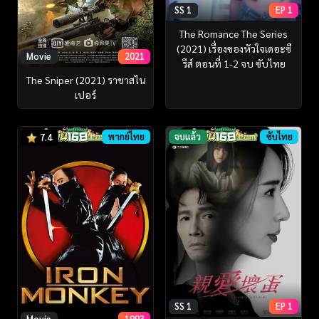
SS 1
EP 1
The Romance The Series
(2021) เรื่องของหัวใจเดอะซี
Movie
2021
รีส์ ตอนที่ 1-2 จบ ซับไทย
The Sniper (2021) ราชาสไน
เปอร์
พากย์ไทย
จบแล้ว
ซับไทย
7.4
SS 1
EP 1
Movie
1993