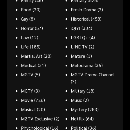
Family
(46)
Fantasy
(525)
Food
(20)
Fresh Drama
(2)
Gay
(8)
Historical
(458)
Horror
(57)
iQIYI
(334)
Law
(12)
LGBTQ+
(4)
Life
(185)
LINE TV
(2)
Martial Art
(28)
Mature
(1)
Medical
(31)
Melodrama
(35)
MGTV
(5)
MGTV Drama Channel
(3)
MGTY
(3)
Military
(18)
Movie
(726)
Music
(2)
Musical
(20)
Mystery
(283)
MZTV Exclusive
(2)
Netflix
(64)
Phychological
(16)
Political
(36)