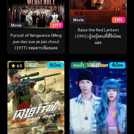
Movie
1991
Movie
1977
Raise the Red Lantern
Pursuit of Vengeance (Ming
(1991) ผู้หญิงคนที่สี่ชิงโคม
yue dao xue ye jian chou)
แดง
(1977) จอมดาบหิมะแดง
ซับไทย
จบแล้ว
ซับไทย
6.0