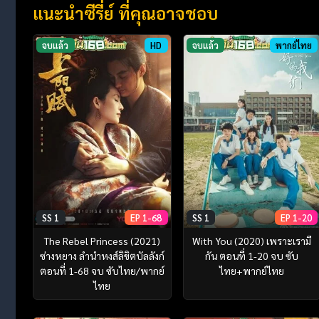
แนะนำซีรี่ย์ ที่คุณอาจชอบ
จบแล้ว
HD
จบแล้ว
พากย์ไทย
SS 1
EP 1-68
SS 1
EP 1-20
The Rebel Princess (2021)
With You (2020) เพราะเรามี
ซ่างหยาง ลำนำหงส์ลิขิตบัลลังก์
กัน ตอนที่ 1-20 จบ ซับ
ตอนที่ 1-68 จบ ซับไทย/พากย์
ไทย+พากย์ไทย
ไทย