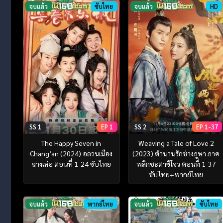
จบแล้ว
ซับไทย
จบแล้ว
HD
SS 1
EP 1
SS 2
EP 1-37
The Happy Seven in
Weaving a Tale of Love 2
Chang’an (2024) อลวนเมือง
(2023) ตำนานรักช่างภูษา ภาค
ฉางเล่อ ตอนที่ 1-24 ซับไทย
พลิกชะตาซีโจว ตอนที่ 1-37
ซับไทย+พากย์ไทย
จบแล้ว
พากย์ไทย
จบแล้ว
ซับไทย