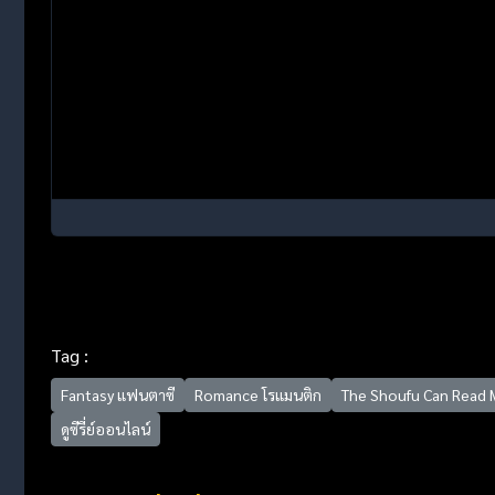
Tag :
Fantasy แฟนตาซี
Romance โรแมนติก
The Shoufu Can Read 
ดูซีรี่ย์ออนไลน์