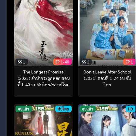
SS 1
EP 1-40
SS 1
EP 1
The Longest Promise
Don’t Leave After School
(2023) ลำนำกระดูกหยก ตอน
(2021) ตอนที่ 1-24 จบ ซับ
ที่ 1-40 จบ ซับไทย/พากย์ไทย
ไทย
จบแล้ว
ซับไทย
จบแล้ว
HD