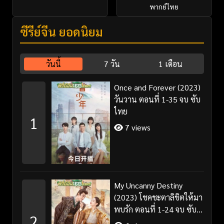
พากย์ไทย
ซีรี่ย์จีน ยอดนิยม
วันนี้
7 วัน
1 เดือน
Once and Forever (2023)
วันวาน ตอนที่ 1-35 จบ ซับ
ไทย
1
7 views
My Uncanny Destiny
(2023) โชคชะตาลิขิตให้มา
พบรัก ตอนที่ 1-24 จบ ซับ
2
ไทย/พากย์ไทย