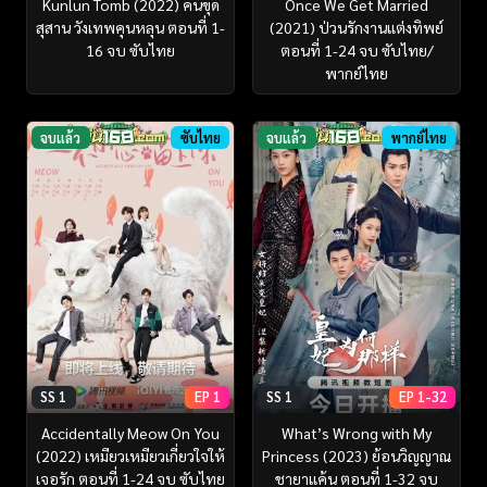
Kunlun Tomb (2022) คนขุด
Once We Get Married
สุสาน วังเทพคุนหลุน ตอนที่ 1-
(2021) ป่วนรักงานแต่งทิพย์
16 จบ ซับไทย
ตอนที่ 1-24 จบ ซับไทย/
พากย์ไทย
จบแล้ว
ซับไทย
จบแล้ว
พากย์ไทย
SS 1
EP 1
SS 1
EP 1-32
Accidentally Meow On You
What’s Wrong with My
(2022) เหมียวเหมียวเกี่ยวใจให้
Princess (2023) ย้อนวิญญาณ
เจอรัก ตอนที่ 1-24 จบ ซับไทย
ชายาแค้น ตอนที่ 1-32 จบ