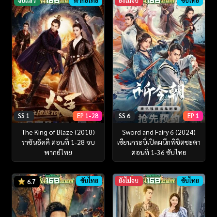
จบแล้ว
พากย์ไทย
ยังไม่จบ
ซับไทย
SS 1
EP 1-28
SS 6
EP 1
The King of Blaze (2018)
Sword and Fairy 6 (2024)
ราชันอัคคี ตอนที่ 1-28 จบ
เซียนกระบี่เปิดผนึกพิชิตชะตา
พากย์ไทย
ตอนที่ 1-36 ซับไทย
ซับไทย
ยังไม่จบ
ซับไทย
6.7