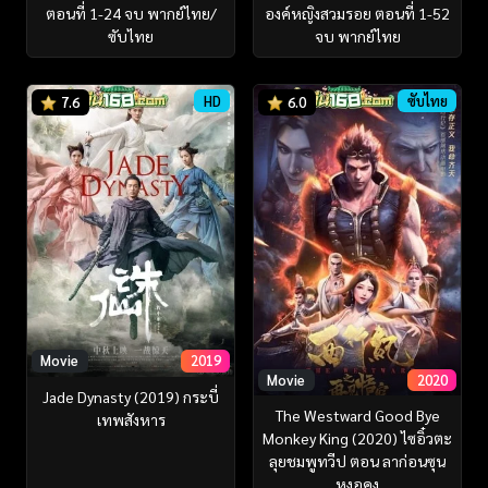
ตอนที่ 1-24 จบ พากย์ไทย/
องค์หญิงสวมรอย ตอนที่ 1-52
ซับไทย
จบ พากย์ไทย
HD
ซับไทย
7.6
6.0
Movie
2019
Movie
2020
Jade Dynasty (2019) กระบี่
The Westward Good Bye
เทพสังหาร
Monkey King (2020) ไซอิ๋วตะ
ลุยชมพูทวีป ตอน ลาก่อนซุน
หงอคง