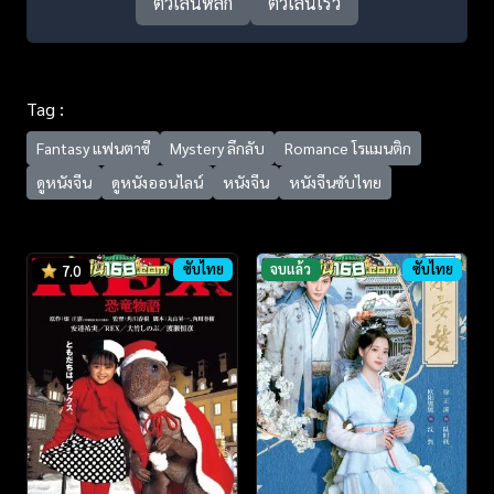
ตัวเล่นหลัก
ตัวเล่นเร็ว
Tag :
Fantasy แฟนตาซี
Mystery ลึกลับ
Romance โรแมนติก
ดูหนังจีน
ดูหนังออนไลน์
หนังจีน
หนังจีนซับไทย
ซับไทย
จบแล้ว
ซับไทย
7.0