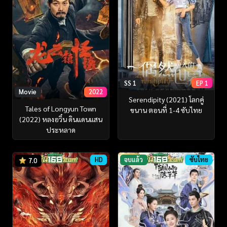
SS 1
EP 1
Movie
2022
Serendipity (2021) โลกคู่
Tales of Longyun Town
ขนาน ตอนที่ 1-4 ซับไทย
(2022) หลงอวิ๋น ดินแดนแสน
ประหลาด
HD
จบแล้ว
ซับไทย
7.0