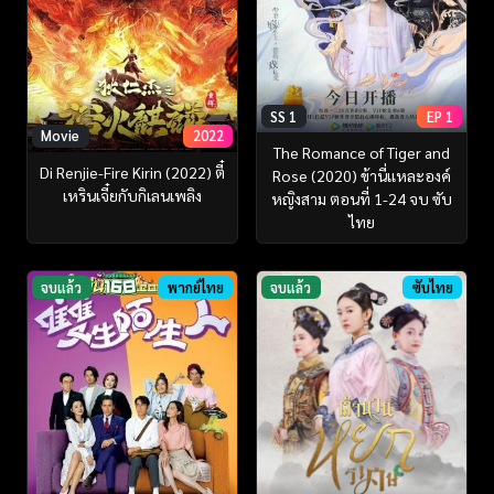
SS 1
EP 1
Movie
2022
The Romance of Tiger and
Di Renjie-Fire Kirin (2022) ตี๋
Rose (2020) ข้านี่เเหละองค์
เหรินเจี๋ยกับกิเลนเพลิง
หญิงสาม ตอนที่ 1-24 จบ ซับ
ไทย
จบแล้ว
พากย์ไทย
จบแล้ว
ซับไทย