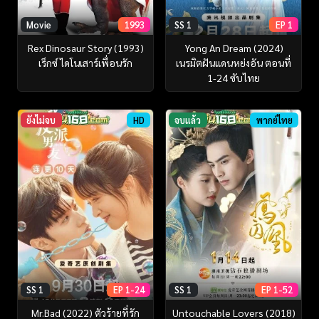
Movie
1993
SS 1
EP 1
Rex Dinosaur Story (1993)
Yong An Dream (2024)
เร็กซ์ ไดโนเสาร์เพื่อนรัก
เนรมิตฝันแดนหย่งอัน ตอนที่
1-24 ซับไทย
ยังไม่จบ
HD
จบแล้ว
พากย์ไทย
SS 1
EP 1-24
SS 1
EP 1-52
Mr.Bad (2022) ตัวร้ายที่รัก
Untouchable Lovers (2018)