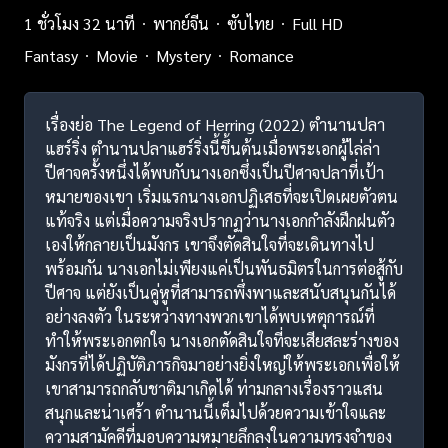
1 ชั่วโมง 32 นาที
พากย์จีน
ซับไทย
Full HD
Fantasy
Movie
Mystery
Romance
เรื่องย่อ The Legend of Herring (2022) ตำนานปลา
แฮร์ริ่ง ตำนานปลาแฮร์ริ่งนี้ขึ้นต้นเมื่อพระเอกผู้ไล่ล่า
ปีศาจครั้งหนึ่งได้พบกับนางเอกซึ่งเป็นปีศาจปลาที่เป้า
หมายของเขา เริ่มแรกนางเอกปฏิเสธที่จะเปิดเผยตัวตน
แท้จริง แต่เมื่อความจริงปรากฏว่านางเอกกำลังฝึกฝนตัว
เองให้กลายเป็นมังกร เขาจึงตัดสินใจที่จะเดินทางไป
พร้อมกัน นางเอกไม่เพียงแค่เป็นพันธมิตรในการต่อสู้กับ
ปีศาจ แต่ยังเป็นคู่หูที่สามารถพึ่งพาและสนับสนุนกันได้
อย่างลงตัว ในระหว่างทางพวกเขาได้พบเหตุการณ์ที่
ทำให้พระเอกตกใจ นางเอกตัดสินใจที่จะเสียสละร่างของ
มังกรที่ได้ปฏิบัติภารกิจมาอย่างยิ่งใหญ่ให้พระเอกเพื่อให้
เขาสามารถกลับชาติมาเกิดได้ ท่ามกลางเรื่องราวแสน
สนุกและน่าเศร้า ตำนานนี้เต็มไปด้วยความเข้าใจและ
ความสามัคคีที่มอบความหมายลึกลงในความทรงจำของ