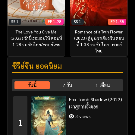
SS 1
EP 1-28
SS 1
EP 1-38
The Love You Give Me
Romance of a Twin Flower
(2023) รักนี้เธอมอบให้ ตอนที่
(2023) คู่บุปผาเคียงฝัน ตอน
1-28 จบ ซับไทย/พากย์ไทย
ที่ 1-38 จบ ซับไทย+พากย์
ไทย
ซีรี่ย์จีน ยอดนิยม
วันนี้
7 วัน
1 เดือน
Fox Tomb Shadow (2022)
เงาสุสานจิ้งจอก
3 views
1