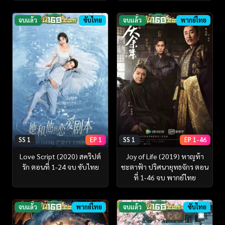
จบแล้ว
ซับไทย
จบแล้ว
พากย์ไทย
SS 1
EP 1
SS 1
EP 1-46
Love Script (2020) สคริปต์
Joy of Life (2019) หาญท้า
รัก ตอนที่ 1-24 จบ ซับไทย
ชะตาฟ้า ปริศนายุทธจักร ตอน
ที่ 1-46 จบ พากย์ไทย
จบแล้ว
พากย์ไทย
จบแล้ว
ซับไทย