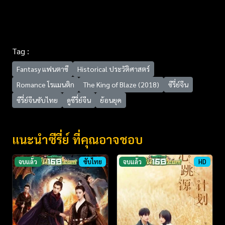
Tag :
Fantasy แฟนตาซี
Historical ประวัติศาสตร์
Romance โรแมนติก
The King of Blaze (2018)
ซีรี่ย์จีน
ซีรี่ย์จีนซับไทย
ดูซีรี่ย์จีน
ย้อนยุค
แนะนำซีรี่ย์ ที่คุณอาจชอบ
จบแล้ว
ซับไทย
จบแล้ว
HD