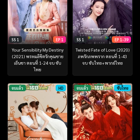
SS 1
EP 1
SS 1
EP 1-39
Your Sensibility My Destiny
Twisted Fate of Love (2020)
(2021) พรหมลิขิตรักคุณชาย
ภพรักภพพราก ตอนที่ 1-43
เย็นชา ตอนที่ 1-24 จบ ซับ
จบ ซับไทย+พากย์ไทย
ไทย
จบแล้ว
HD
จบแล้ว
ซับไทย