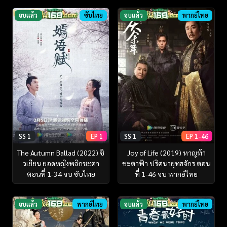
จบแล้ว
ซับไทย
จบแล้ว
พากย์ไทย
SS 1
EP 1
SS 1
EP 1-46
The Autumn Ballad (2022) ชิ
Joy of Life (2019) หาญท้า
วเยียน ยอดหญิงพลิกชะตา
ชะตาฟ้า ปริศนายุทธจักร ตอน
ตอนที่ 1-34 จบ ซับไทย
ที่ 1-46 จบ พากย์ไทย
จบแล้ว
พากย์ไทย
จบแล้ว
พากย์ไทย